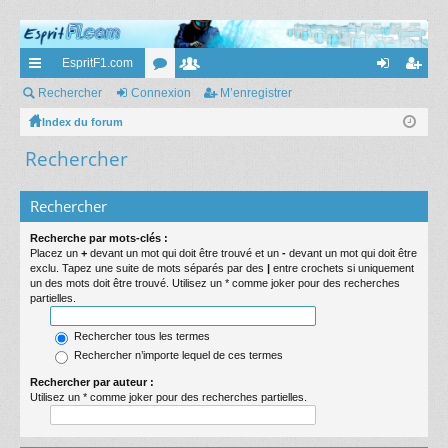
EspritF1.com
cc
Rechercher
Connexion
or
e
M’enregistrer
on
’e
ès
Index du forum
u
m
ne
nr
Rechercher
ra
m
br
xi
eg
pi
s
es
on
ist
Rechercher
de
re
Recherche par mots-clés :
r
Placez un
+
devant un mot qui doit être trouvé et un
-
devant un mot qui doit être
exclu. Tapez une suite de mots séparés par des
|
entre crochets si uniquement
un des mots doit être trouvé. Utilisez un * comme joker pour des recherches
partielles.
Rechercher tous les termes
Rechercher n’importe lequel de ces termes
Rechercher par auteur :
Utilisez un * comme joker pour des recherches partielles.