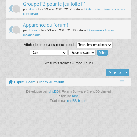
Groupe FB pour le jeu toile F1
par
litas
» lun. 23 nov. 2015 22:50 » dans
Boite a utile - tous les liens à
conserver
Apparence du forum!
par
Thrax
» lun. 23 nov. 2015 21:36 » dans
Brasserie - Autres
discussions
Afficher les messages postés depuis
5 résultats trouvés • Page
1
sur
1
Aller à
EspritF1.com
Index du forum
Développé par
phpBB
® Forum Software © phpBB Limited
Style by
Arty
Traduit par
phpBB-fr.com