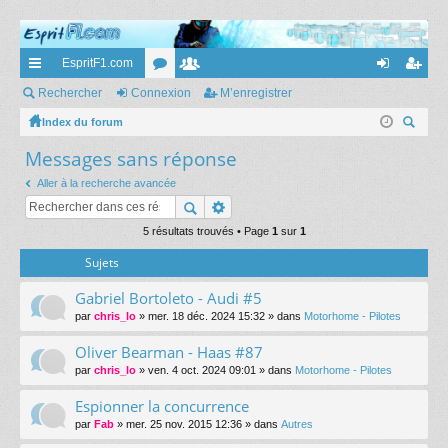
EspritF1.com
cc
Rechercher
Connexion
or
e
M’enregistrer
on
’e
ès
Index du forum
u
m
ne
nr
ec
Messages sans réponse
ra
m
br
xi
eg
her
pi
s
es
on
ist
Aller à la recherche avancée
ch
er
de
re
5 résultats trouvés • Page
1
sur
1
r
Sujets
Gabriel Bortoleto - Audi #5
par
chris_lo
» mer. 18 déc. 2024 15:32 » dans
Motorhome - Pilotes
Oliver Bearman - Haas #87
par
chris_lo
» ven. 4 oct. 2024 09:01 » dans
Motorhome - Pilotes
Espionner la concurrence
par
Fab
» mer. 25 nov. 2015 12:36 » dans
Autres