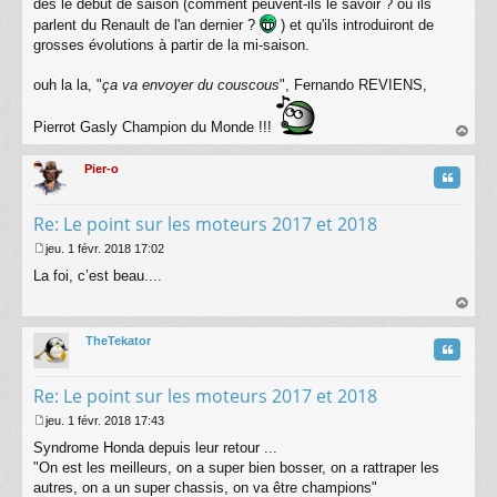
dès le début de saison (comment peuvent-ils le savoir ? où ils
g
parlent du Renault de l'an dernier ?
) et qu'ils introduiront de
e
grosses évolutions à partir de la mi-saison.
ouh la la, "
ça va envoyer du couscous
", Fernando REVIENS,
Pierrot Gasly Champion du Monde !!!
au
t
Pier-o
Citatio
Re: Le point sur les moteurs 2017 et 2018
jeu. 1 févr. 2018 17:02
M
La foi, c’est beau....
e
s
s
au
a
t
TheTekator
g
Citatio
e
Re: Le point sur les moteurs 2017 et 2018
jeu. 1 févr. 2018 17:43
M
Syndrome Honda depuis leur retour ...
e
s
"On est les meilleurs, on a super bien bosser, on a rattraper les
s
autres, on a un super chassis, on va être champions"