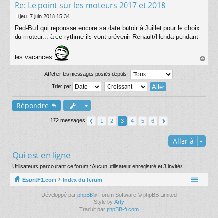
Re: Le point sur les moteurs 2017 et 2018
jeu. 7 juin 2018 15:34
M
Red-Bull qui repousse encore sa date butoir à Juillet pour le choix
e
s
du moteur... à ce rythme ils vont prévenir Renault/Honda pendant
s
a
les vacances
g
e
au
t
Afficher les messages postés depuis :
Trier par
Répondre
172 messages
1
2
3
4
5
6
Aller à
Qui est en ligne
Utilisateurs parcourant ce forum : Aucun utilisateur enregistré et 3 invités
EspritF1.com
Index du forum
Développé par
phpBB
® Forum Software © phpBB Limited
Style by
Arty
Traduit par
phpBB-fr.com