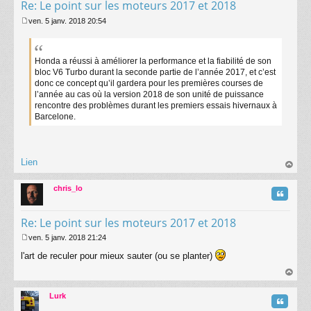
Re: Le point sur les moteurs 2017 et 2018
ven. 5 janv. 2018 20:54
M
e
s
s
Honda a réussi à améliorer la performance et la fiabilité de son
a
bloc V6 Turbo durant la seconde partie de l’année 2017, et c’est
g
donc ce concept qu’il gardera pour les premières courses de
e
l’année au cas où la version 2018 de son unité de puissance
rencontre des problèmes durant les premiers essais hivernaux à
Barcelone.
Lien
au
t
chris_lo
Citatio
Re: Le point sur les moteurs 2017 et 2018
ven. 5 janv. 2018 21:24
M
l'art de reculer pour mieux sauter (ou se planter)
e
s
s
au
a
t
Lurk
g
Citatio
e