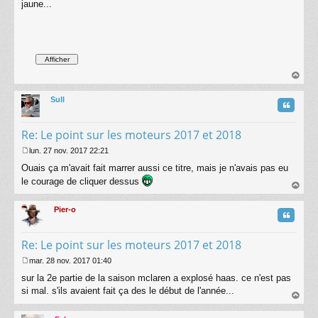
jaune...
au
t
Sull
Citatio
Re: Le point sur les moteurs 2017 et 2018
lun. 27 nov. 2017 22:21
M
Ouais ça m'avait fait marrer aussi ce titre, mais je n'avais pas eu
e
s
le courage de cliquer dessus
s
au
a
t
Pier-o
g
Citatio
e
Re: Le point sur les moteurs 2017 et 2018
mar. 28 nov. 2017 01:40
M
sur la 2e partie de la saison mclaren a explosé haas. ce n'est pas
e
s
si mal. s'ils avaient fait ça des le début de l'année...
s
au
a
t