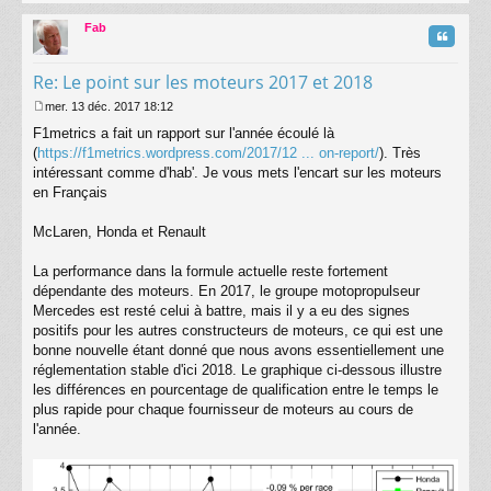
au
t
Fab
Citatio
Re: Le point sur les moteurs 2017 et 2018
mer. 13 déc. 2017 18:12
M
F1metrics a fait un rapport sur l'année écoulé là
e
s
(
https://f1metrics.wordpress.com/2017/12 ... on-report/
). Très
s
intéressant comme d'hab'. Je vous mets l'encart sur les moteurs
a
en Français
g
e
McLaren, Honda et Renault
La performance dans la formule actuelle reste fortement
dépendante des moteurs. En 2017, le groupe motopropulseur
Mercedes est resté celui à battre, mais il y a eu des signes
positifs pour les autres constructeurs de moteurs, ce qui est une
bonne nouvelle étant donné que nous avons essentiellement une
réglementation stable d'ici 2018. Le graphique ci-dessous illustre
les différences en pourcentage de qualification entre le temps le
plus rapide pour chaque fournisseur de moteurs au cours de
l'année.