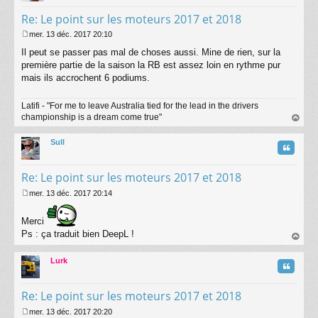
Re: Le point sur les moteurs 2017 et 2018
mer. 13 déc. 2017 20:10
M
Il peut se passer pas mal de choses aussi. Mine de rien, sur la
e
s
première partie de la saison la RB est assez loin en rythme pur
s
mais ils accrochent 6 podiums.
a
g
Latifi - "For me to leave Australia tied for the lead in the drivers
e
championship is a dream come true"
au
t
Sull
Citatio
Re: Le point sur les moteurs 2017 et 2018
mer. 13 déc. 2017 20:14
M
e
Merci
s
s
Ps : ça traduit bien DeepL !
a
au
g
t
Lurk
Citatio
e
Re: Le point sur les moteurs 2017 et 2018
mer. 13 déc. 2017 20:20