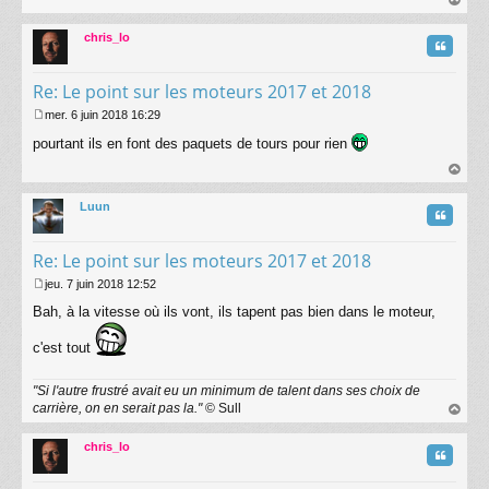
s
au
a
t
chris_lo
g
Citatio
e
Re: Le point sur les moteurs 2017 et 2018
mer. 6 juin 2018 16:29
M
pourtant ils en font des paquets de tours pour rien
e
s
s
au
a
t
Luun
g
Citatio
e
Re: Le point sur les moteurs 2017 et 2018
jeu. 7 juin 2018 12:52
M
Bah, à la vitesse où ils vont, ils tapent pas bien dans le moteur,
e
s
s
c'est tout
a
g
"Si l'autre frustré avait eu un minimum de talent dans ses choix de
e
carrière, on en serait pas la."
© Sull
au
t
chris_lo
Citatio