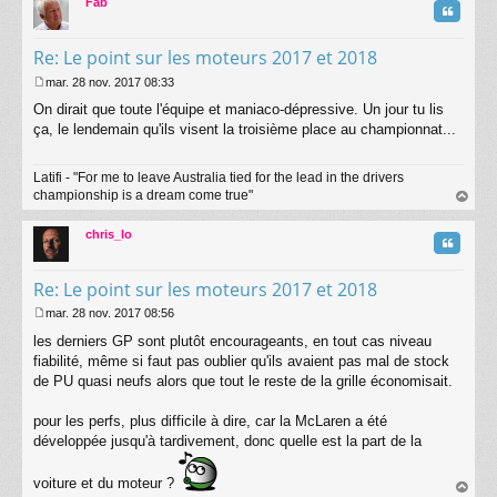
Fab
g
Citatio
e
Re: Le point sur les moteurs 2017 et 2018
mar. 28 nov. 2017 08:33
M
On dirait que toute l'équipe et maniaco-dépressive. Un jour tu lis
e
s
ça, le lendemain qu'ils visent la troisième place au championnat...
s
a
Latifi - "For me to leave Australia tied for the lead in the drivers
g
championship is a dream come true"
e
au
t
chris_lo
Citatio
Re: Le point sur les moteurs 2017 et 2018
mar. 28 nov. 2017 08:56
M
les derniers GP sont plutôt encourageants, en tout cas niveau
e
s
fiabilité, même si faut pas oublier qu'ils avaient pas mal de stock
s
de PU quasi neufs alors que tout le reste de la grille économisait.
a
g
pour les perfs, plus difficile à dire, car la McLaren a été
e
développée jusqu'à tardivement, donc quelle est la part de la
voiture et du moteur ?