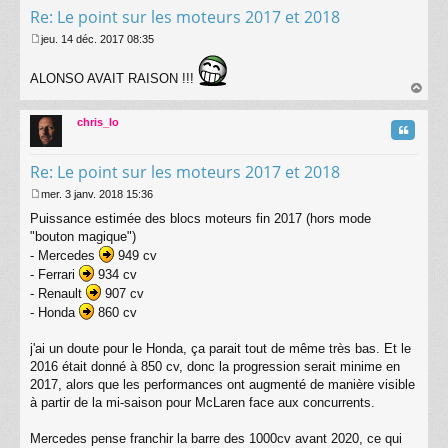
Re: Le point sur les moteurs 2017 et 2018
jeu. 14 déc. 2017 08:35
M
e
ALONSO AVAIT RAISON !!!
s
s
au
a
t
chris_lo
g
Citatio
e
Re: Le point sur les moteurs 2017 et 2018
mer. 3 janv. 2018 15:36
M
Puissance estimée des blocs moteurs fin 2017 (hors mode
e
s
"bouton magique")
s
- Mercedes
949 cv
a
- Ferrari
934 cv
g
- Renault
907 cv
e
- Honda
860 cv
j'ai un doute pour le Honda, ça parait tout de même très bas. Et le
2016 était donné à 850 cv, donc la progression serait minime en
2017, alors que les performances ont augmenté de manière visible
à partir de la mi-saison pour McLaren face aux concurrents.
Mercedes pense franchir la barre des 1000cv avant 2020, ce qui