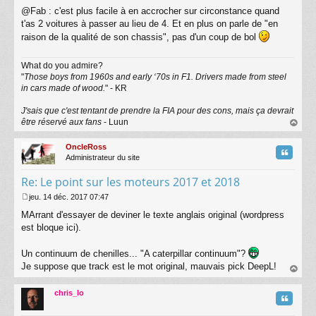
M
@Fab : c'est plus facile à en accrocher sur circonstance quand
e
s
t'as 2 voitures à passer au lieu de 4. Et en plus on parle de "en
s
raison de la qualité de son chassis", pas d'un coup de bol
a
g
What do you admire?
e
"
Those boys from 1960s and early ‘70s in F1. Drivers made from steel
in cars made of wood.
" - KR
J'sais que c'est tentant de prendre la FIA pour des cons, mais ça devrait
être réservé aux fans
- Luun
au
t
OncleRoss
Citatio
Administrateur du site
Re: Le point sur les moteurs 2017 et 2018
jeu. 14 déc. 2017 07:47
M
MArrant d'essayer de deviner le texte anglais original (wordpress
e
s
est bloque ici).
s
a
Un continuum de chenilles... "A caterpillar continuum"?
g
Je suppose que track est le mot original, mauvais pick DeepL!
e
au
t
chris_lo
Citatio