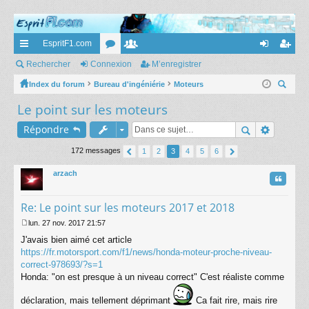
EspritF1.com
cc
Rechercher
Connexion
or
e
M’enregistrer
on
’e
ès
Index du forum
Bureau d'ingéniérie
u
m
Moteurs
ne
nr
ec
Le point sur les moteurs
ra
m
br
xi
eg
her
pi
s
es
on
ist
Répondre
ch
er
de
re
172 messages
1
2
3
4
5
6
r
arzach
Citatio
Re: Le point sur les moteurs 2017 et 2018
lun. 27 nov. 2017 21:57
M
J'avais bien aimé cet article
e
s
https://fr.motorsport.com/f1/news/honda-moteur-proche-niveau-
s
correct-978693/?s=1
a
Honda: "on est presque à un niveau correct" C'est réaliste comme
g
e
déclaration, mais tellement déprimant
Ca fait rire, mais rire