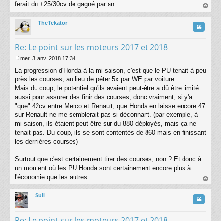
ferait du +25/30cv de gagné par an.
au
t
TheTekator
Citatio
Re: Le point sur les moteurs 2017 et 2018
mer. 3 janv. 2018 17:34
M
La progression d'Honda à la mi-saison, c'est que le PU tenait à peu
e
s
près les courses, au lieu de péter 5x par WE par voiture.
s
Mais du coup, le potentiel qu'ils avaient peut-être a dû être limité
a
aussi pour assurer des finir des courses, donc vraiment, si y'a
g
"que" 42cv entre Merco et Renault, que Honda en laisse encore 47
e
sur Renault ne me semblerait pas si déconnant. (par exemple, à
mi-saison, ils étaient peut-être sur du 880 déployés, mais ça ne
tenait pas. Du coup, ils se sont contentés de 860 mais en finissant
les dernières courses)
Surtout que c'est certainement tirer des courses, non ? Et donc à
un moment où les PU Honda sont certainement encore plus à
l'économie que les autres.
au
t
Sull
Citatio
Re: Le point sur les moteurs 2017 et 2018