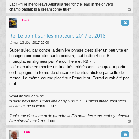
Latifi - "For me to leave Australia tied for the lead in the drivers
championship is a dream come true"
au
t
Lurk
Citatio
Re: Le point sur les moteurs 2017 et 2018
mer. 13 déc. 2017 20:00
M
Super sujet, par contre la dernière phrase c'est aller un peu vite en
e
s
besogne car pour etre sur le podium, faut battre 4 des 6
s
monoplaces alignées par Merco, Féfé et RBR...
a
La 1e courbe ca montre un truc très intéréssant : en gros à partir
g
de l'Espagne, la forme de chacun est surtout dictée par celle de
e
Merco. La même courbe placé sur Renault ou Ferrari aurait été pas
mal
What do you admire?
"
Those boys from 1960s and early ‘70s in F1. Drivers made from steel
in cars made of wood.
" - KR
J'sais que c'est tentant de prendre la FIA pour des cons, mais ça devrait
être réservé aux fans
- Luun
au
t
Fab
Citatio