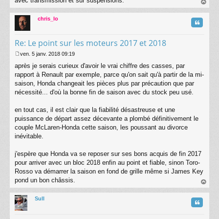
avec transmission et sur suspensions.
au
t
chris_lo
Citatio
Re: Le point sur les moteurs 2017 et 2018
ven. 5 janv. 2018 09:19
M
après je serais curieux d'avoir le vrai chiffre des casses, par
e
s
rapport à Renault par exemple, parce qu'on sait qu'à partir de la mi-
s
saison, Honda changeait les pièces plus par précaution que par
a
nécessité... d'où la bonne fin de saison avec du stock peu usé.
g
e
en tout cas, il est clair que la fiabilité désastreuse et une
puissance de départ assez décevante a plombé définitivement le
couple McLaren-Honda cette saison, les poussant au divorce
inévitable.
j'espère que Honda va se reposer sur ses bons acquis de fin 2017
pour arriver avec un bloc 2018 enfin au point et fiable, sinon Toro-
Rosso va démarrer la saison en fond de grille même si James Key
pond un bon châssis.
au
t
Sull
Citatio