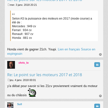
mer. 3 janv. 2018 20:21
M
e
s
s
Selon AS la puissance des moteurs en 2017 (mode course) a
a
été de :
g
Mercedes : 949 cv
e
Ferrari : 934 cv
Renault : 907 cv
Honda : 881 cv
Honda vient de gagner 21ch. Youpi.
Lien en français
Source en
espingouin
au
t
chris_lo
Citatio
Re: Le point sur les moteurs 2017 et 2018
jeu. 4 janv. 2018 00:01
M
y'a débat pour savoir si les 21cv proviennent vraiment du moteur
e
s
s
ou du châssis
a
au
g
t
Sull
e
Citatio