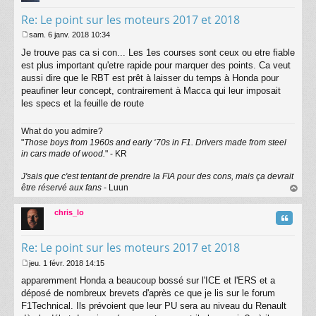
Re: Le point sur les moteurs 2017 et 2018
sam. 6 janv. 2018 10:34
M
Je trouve pas ca si con... Les 1es courses sont ceux ou etre fiable
e
s
est plus important qu'etre rapide pour marquer des points. Ca veut
s
aussi dire que le RBT est prêt à laisser du temps à Honda pour
a
peaufiner leur concept, contrairement à Macca qui leur imposait
g
les specs et la feuille de route
e
What do you admire?
"
Those boys from 1960s and early ‘70s in F1. Drivers made from steel
in cars made of wood.
" - KR
J'sais que c'est tentant de prendre la FIA pour des cons, mais ça devrait
être réservé aux fans
- Luun
au
t
chris_lo
Citatio
Re: Le point sur les moteurs 2017 et 2018
jeu. 1 févr. 2018 14:15
M
apparemment Honda a beaucoup bossé sur l'ICE et l'ERS et a
e
s
déposé de nombreux brevets d'après ce que je lis sur le forum
s
F1Technical. Ils prévoient que leur PU sera au niveau du Renault
a