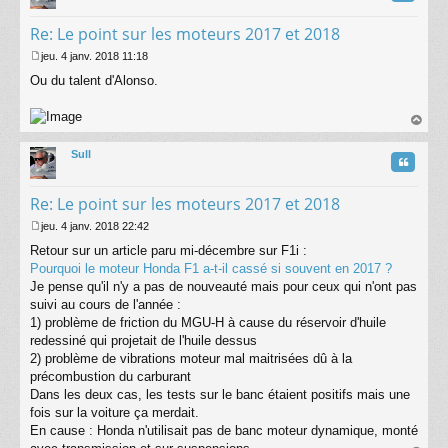
Re: Le point sur les moteurs 2017 et 2018
jeu. 4 janv. 2018 11:18
M
Ou du talent d'Alonso.
e
s
s
a
au
g
t
Sull
e
Citatio
Re: Le point sur les moteurs 2017 et 2018
jeu. 4 janv. 2018 22:42
M
Retour sur un article paru mi-décembre sur F1i :
e
s
Pourquoi le moteur Honda F1 a-t-il cassé si souvent en 2017 ?
s
Je pense qu'il n'y a pas de nouveauté mais pour ceux qui n'ont pas
a
suivi au cours de l'année :
g
1) problème de friction du MGU-H à cause du réservoir d'huile
e
redessiné qui projetait de l'huile dessus
2) problème de vibrations moteur mal maitrisées dû à la
précombustion du carburant
Dans les deux cas, les tests sur le banc étaient positifs mais une
fois sur la voiture ça merdait.
En cause : Honda n'utilisait pas de banc moteur dynamique, monté