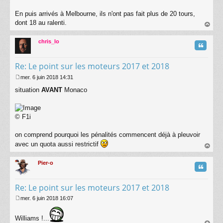
a
g
En puis arrivés à Melbourne, ils n'ont pas fait plus de 20 tours,
e
dont 18 au ralenti.
au
t
chris_lo
Citatio
Re: Le point sur les moteurs 2017 et 2018
mer. 6 juin 2018 14:31
M
situation
AVANT
Monaco
e
s
s
a
© F1i
g
e
on comprend pourquoi les pénalités commencent déjà à pleuvoir
avec un quota aussi restrictif
au
t
Pier-o
Citatio
Re: Le point sur les moteurs 2017 et 2018
mer. 6 juin 2018 16:07
M
e
Williams !...
s