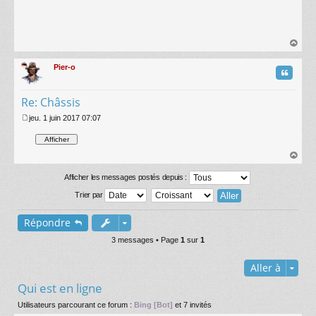
au
t
Pier-o
Citatio
Re: Châssis
jeu. 1 juin 2017 07:07
M
e
s
s
au
a
t
Afficher les messages postés depuis :
g
e
Trier par
Répondre
3 messages • Page
1
sur
1
Aller à
Qui est en ligne
Utilisateurs parcourant ce forum :
Bing [Bot]
et 7 invités