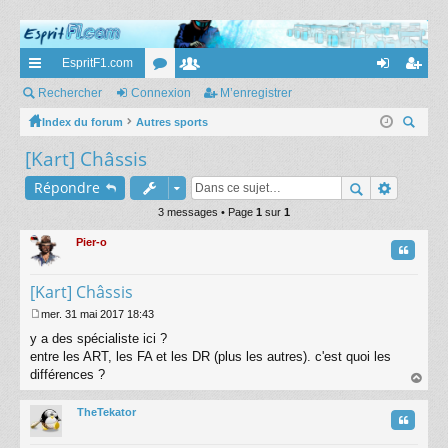
EspritF1.com
cc
Rechercher
Connexion
or
e
M’enregistrer
on
’e
ès
Index du forum
Autres sports
u
m
ne
nr
ec
[Kart] Châssis
ra
m
br
xi
eg
her
pi
s
es
on
ist
Répondre
ch
er
de
3 messages • Page
1
sur
1
re
Pier-o
r
Citatio
[Kart] Châssis
mer. 31 mai 2017 18:43
M
y a des spécialiste ici ?
e
s
entre les ART, les FA et les DR (plus les autres). c'est quoi les
s
différences ?
a
au
g
t
TheTekator
e
Citatio