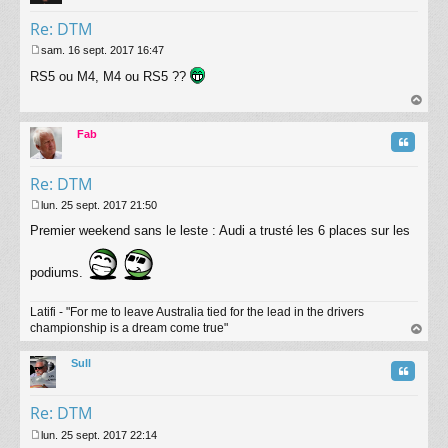
Re: DTM
sam. 16 sept. 2017 16:47
M
RS5 ou M4, M4 ou RS5 ??
e
s
s
au
a
t
Fab
g
Citatio
e
Re: DTM
lun. 25 sept. 2017 21:50
M
Premier weekend sans le leste : Audi a trusté les 6 places sur les
e
s
s
podiums.
a
g
e
Latifi - "For me to leave Australia tied for the lead in the drivers
championship is a dream come true"
au
t
Sull
Citatio
Re: DTM
lun. 25 sept. 2017 22:14
M