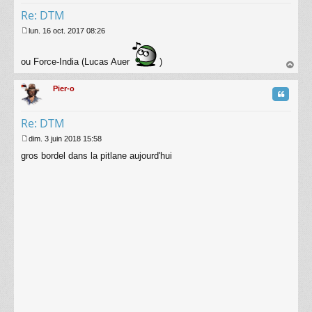
Re: DTM
lun. 16 oct. 2017 08:26
M
e
s
ou Force-India (Lucas Auer
)
s
au
a
t
Pier-o
g
Citatio
e
Re: DTM
dim. 3 juin 2018 15:58
M
gros bordel dans la pitlane aujourd'hui
e
s
s
a
g
e