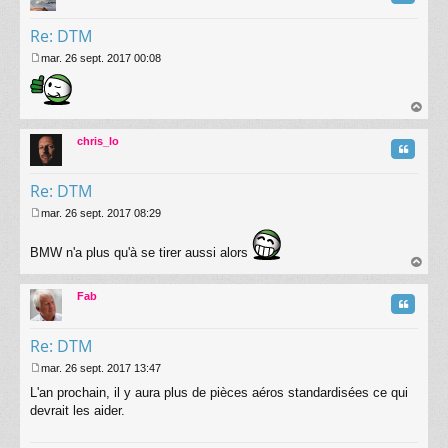
Re: DTM
mar. 26 sept. 2017 00:08
M
e
s
s
au
a
t
chris_lo
g
Citatio
e
Re: DTM
mar. 26 sept. 2017 08:29
M
e
BMW n'a plus qu'à se tirer aussi alors
s
s
au
a
t
Fab
g
Citatio
e
Re: DTM
mar. 26 sept. 2017 13:47
M
L'an prochain, il y aura plus de pièces aéros standardisées ce qui
e
s
devrait les aider.
s
a