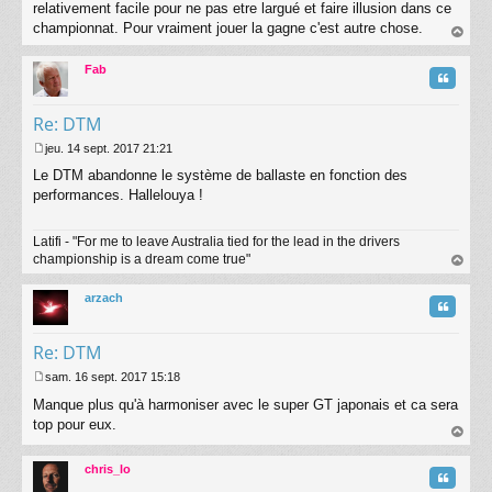
relativement facile pour ne pas etre largué et faire illusion dans ce
championnat. Pour vraiment jouer la gagne c'est autre chose.
au
t
Fab
Citatio
Re: DTM
jeu. 14 sept. 2017 21:21
M
Le DTM abandonne le système de ballaste en fonction des
e
s
performances. Hallelouya !
s
a
Latifi - "For me to leave Australia tied for the lead in the drivers
g
championship is a dream come true"
e
au
t
arzach
Citatio
Re: DTM
sam. 16 sept. 2017 15:18
M
Manque plus qu'à harmoniser avec le super GT japonais et ca sera
e
s
top pour eux.
s
au
a
t
chris_lo
g
Citatio
e