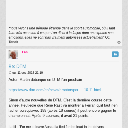
“nous vivons une période étrange dans le sport automobile, où il faut
faire très attention à ce que l'on dit et à la façon dont on exprime ses
émotions, elles ne sont pas vraiment autorisées actuellement”
Ott
Tanak
au
t
Fab
Citatio
Re: DTM
jeu. 11 oct. 2018 21:19
M
Aston Martin débarque en DTM l'an prochain
e
s
s
https://www.dtm.com/en/news/r-motorspor ... 10-11.html
a
g
Sinon d'autre nouvelles du DTM. C'est la dernière course cette
e
année. Peut-être que René Rast va montrer à Ferrari qu'il faut rien
lacher puisqu'avec 199 (après 18 coures) il peut encore gagner le
championnat. Après 9 courses, il avait 21 points...
Latifi - "For me to leave Australia tied for the lead in the drivers