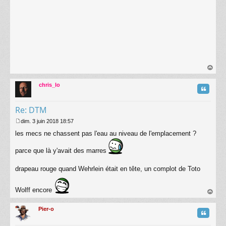
au
t
chris_lo
Citatio
Re: DTM
dim. 3 juin 2018 18:57
M
les mecs ne chassent pas l'eau au niveau de l'emplacement ?
e
s
s
parce que là y'avait des marres
a
g
drapeau rouge quand Wehrlein était en tête, un complot de Toto
e
Wolff encore
au
t
Pier-o
Citatio