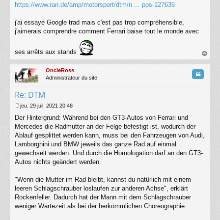
s
https://www.ran.de/amp/motorsport/dtm/n ... pps-127636
s
a
j'ai essayé Google trad mais c'est pas trop compréhensible,
g
j'aimerais comprendre comment Ferrari baise tout le monde avec
e
ses arrêts aux stands
au
t
OncleRoss
Citatio
Administrateur du site
Re: DTM
jeu. 29 juil. 2021 20:48
M
Der Hintergrund: Während bei den GT3-Autos von Ferrari und
e
s
Mercedes die Radmutter an der Felge befestigt ist, wodurch der
s
Ablauf gesplittet werden kann, muss bei den Fahrzeugen von Audi,
a
Lamborghini und BMW jeweils das ganze Rad auf einmal
g
gewechselt werden. Und durch die Homologation darf an den GT3-
e
Autos nichts geändert werden.
"Wenn die Mutter im Rad bleibt, kannst du natürlich mit einem
leeren Schlagschrauber loslaufen zur anderen Achse", erklärt
Rockenfeller. Dadurch hat der Mann mit dem Schlagschrauber
weniger Wartezeit als bei der herkömmlichen Choreographie.