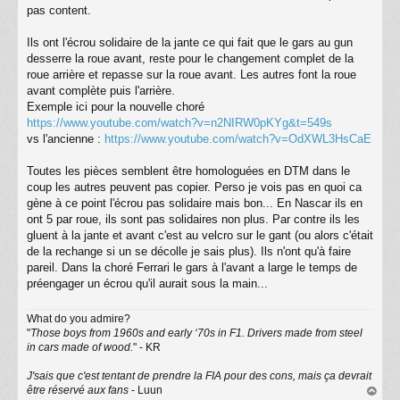
s
pas content.
s
a
Ils ont l'écrou solidaire de la jante ce qui fait que le gars au gun
g
desserre la roue avant, reste pour le changement complet de la
e
roue arrière et repasse sur la roue avant. Les autres font la roue
avant complète puis l'arrière.
Exemple ici pour la nouvelle choré
https://www.youtube.com/watch?v=n2NIRW0pKYg&t=549s
vs l'ancienne :
https://www.youtube.com/watch?v=OdXWL3HsCaE
Toutes les pièces semblent être homologuées en DTM dans le
coup les autres peuvent pas copier. Perso je vois pas en quoi ca
gène à ce point l'écrou pas solidaire mais bon... En Nascar ils en
ont 5 par roue, ils sont pas solidaires non plus. Par contre ils les
gluent à la jante et avant c'est au velcro sur le gant (ou alors c'était
de la rechange si un se décolle je sais plus). Ils n'ont qu'à faire
pareil. Dans la choré Ferrari le gars à l'avant a large le temps de
préengager un écrou qu'il aurait sous la main...
What do you admire?
"
Those boys from 1960s and early ‘70s in F1. Drivers made from steel
in cars made of wood.
" - KR
J'sais que c'est tentant de prendre la FIA pour des cons, mais ça devrait
être réservé aux fans
- Luun