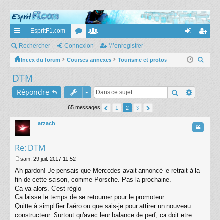
EspritF1.com
cc
Rechercher
Connexion
or
e
M’enregistrer
on
’e
ès
Index du forum
Courses annexes
u
m
Tourisme et protos
ne
nr
ec
DTM
ra
m
br
xi
eg
her
pi
s
es
on
ist
Répondre
ch
er
de
re
65 messages
1
2
3
r
arzach
Citatio
Re: DTM
sam. 29 juil. 2017 11:52
M
Ah pardon! Je pensais que Mercedes avait annoncé le retrait à la
e
s
fin de cette saison, comme Porsche. Pas la prochaine.
s
Ca va alors. C'est réglo.
a
Ca laisse le temps de se retourner pour le promoteur.
g
Quitte à simplifier l'aéro ou que sais-je pour attirer un nouveau
e
constructeur. Surtout qu'avec leur balance de perf, ca doit etre