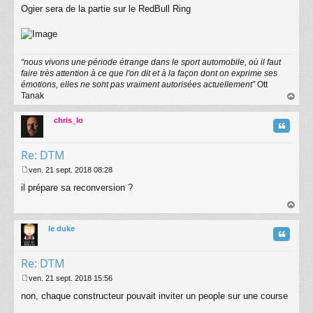
Ogier sera de la partie sur le RedBull Ring
e
s
s
a
g
“nous vivons une période étrange dans le sport automobile, où il faut
e
faire très attention à ce que l'on dit et à la façon dont on exprime ses
émotions, elles ne sont pas vraiment autorisées actuellement”
Ott
Tanak
au
t
chris_lo
Citatio
Re: DTM
ven. 21 sept. 2018 08:28
M
il prépare sa reconversion ?
e
s
s
au
a
t
le duke
g
Citatio
e
Re: DTM
ven. 21 sept. 2018 15:56
M
non, chaque constructeur pouvait inviter un people sur une course
e
s