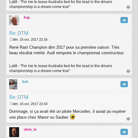
Latifi - "For me to leave Australia tied for the lead in the drivers
g
championship is a dream come true"
e
au
t
Fab
Citatio
Re: DTM
dim. 15 oct. 2017 22:16
M
René Rast Champion dtm 2017 pour sa première saison. Très
e
s
beau résultat mérité. Audi remporte le championnat constructeur.
s
a
Latifi - "For me to leave Australia tied for the lead in the drivers
g
championship is a dream come true"
e
au
t
Sull
Citatio
Re: DTM
dim. 15 oct. 2017 22:43
M
Dommage, si ça avait été un pilote Mercedes, il aurait pu espérer
e
s
une place chez Manor ou Sauber.
s
au
a
t
chris_lo
g
Citatio
e