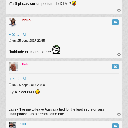
Y'a 6 places sur un podium de DTM ?
e
s
s
au
a
t
Pier-o
g
Citatio
e
Re: DTM
lun. 25 sept. 2017 22:55
M
e
l'habitude du mans pitetre
s
s
au
a
t
Fab
g
Citatio
e
Re: DTM
lun. 25 sept. 2017 23:00
M
Il y a 2 courses
e
s
s
a
Latifi - "For me to leave Australia tied for the lead in the drivers
g
championship is a dream come true"
e
au
t
Sull
Citatio