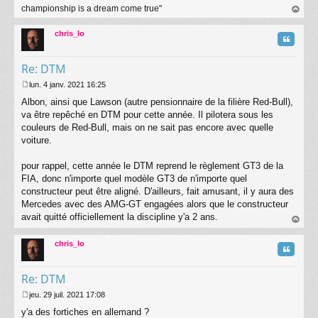
championship is a dream come true"
au
t
chris_lo
Citatio
Re: DTM
lun. 4 janv. 2021 16:25
M
Albon, ainsi que Lawson (autre pensionnaire de la filière Red-Bull),
e
s
va être repêché en DTM pour cette année. Il pilotera sous les
s
couleurs de Red-Bull, mais on ne sait pas encore avec quelle
a
voiture.
g
e
pour rappel, cette année le DTM reprend le règlement GT3 de la
FIA, donc n'importe quel modèle GT3 de n'importe quel
constructeur peut être aligné. D'ailleurs, fait amusant, il y aura des
Mercedes avec des AMG-GT engagées alors que le constructeur
avait quitté officiellement la discipline y'a 2 ans.
au
t
chris_lo
Citatio
Re: DTM
jeu. 29 juil. 2021 17:08
M
y'a des fortiches en allemand ?
e