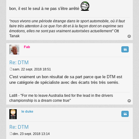
s
a
bon, il est le seul à ne pas s'être arrêté
g
e
“nous vivons une période étrange dans le sport automobile, où il faut
faire très attention à ce que l'on dit et à la façon dont on exprime ses
émotions, elles ne sont pas vraiment autorisées actuellement”
Ott
Tanak
au
t
Fab
Citatio
Re: DTM
sam. 22 sept. 2018 18:51
M
C'est vraiment un bon résultat de sa part parce que le DTM est
e
s
une catégorie de spécialiste avec des écarts très très serrés.
s
a
Latifi - "For me to leave Australia tied for the lead in the drivers
g
championship is a dream come true"
e
au
t
le duke
Citatio
Re: DTM
dim. 23 sept. 2018 13:14
M