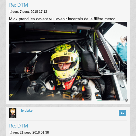
Re: DTM
ven. 7 sept. 2018 17:12
M
Mick prend les devant vu l'avenir incertain de la filière merco
e
s
s
a
g
e
au
t
le duke
Citatio
Re: DTM
ven. 21 sept. 2018 01:38
M