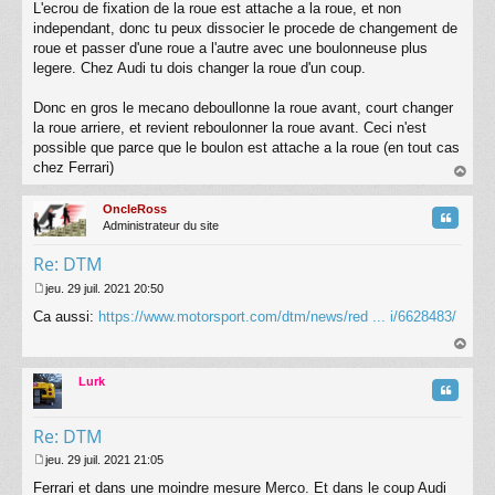
L'ecrou de fixation de la roue est attache a la roue, et non
independant, donc tu peux dissocier le procede de changement de
roue et passer d'une roue a l'autre avec une boulonneuse plus
legere. Chez Audi tu dois changer la roue d'un coup.
Donc en gros le mecano deboullonne la roue avant, court changer
la roue arriere, et revient reboulonner la roue avant. Ceci n'est
possible que parce que le boulon est attache a la roue (en tout cas
chez Ferrari)
au
t
OncleRoss
Citatio
Administrateur du site
Re: DTM
jeu. 29 juil. 2021 20:50
M
Ca aussi:
https://www.motorsport.com/dtm/news/red ... i/6628483/
e
s
s
au
a
t
Lurk
g
Citatio
e
Re: DTM
jeu. 29 juil. 2021 21:05
M
Ferrari et dans une moindre mesure Merco. Et dans le coup Audi
e