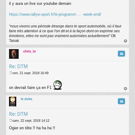
s
il y aura un live sur youtube demain
a
g
https://www.rallye-sport.fr/le-programm ... -week-end/
e
“nous vivons une période étrange dans le sport automobile, où il faut
faire très attention à ce que l'on dit et à la façon dont on exprime ses
émotions, elles ne sont pas vraiment autorisées actuellement”
Ott
Tanak
au
t
chris_lo
Citatio
Re: DTM
ven. 21 sept. 2018 16:49
M
e
s
on devrait faire ça en F1
s
au
a
t
g
le duke
Citatio
e
Re: DTM
sam. 22 sept. 2018 14:12
M
Ogier en tête !! ha ha ha !!
e
s