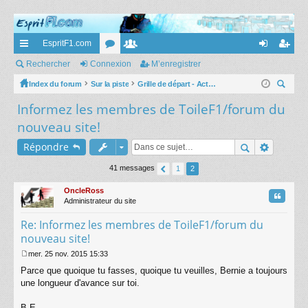
EspritF1.com
cc
Rechercher
Connexion
or
e
M’enregistrer
on
’e
ès
Index du forum
Sur la piste
u
m
Grille de départ - Actus et commentaires
ne
nr
ec
Informez les membres de ToileF1/forum du
ra
m
br
xi
eg
her
nouveau site!
pi
s
es
on
ist
ch
Répondre
er
de
re
r
41 messages
1
2
OncleRoss
Citatio
Administrateur du site
Re: Informez les membres de ToileF1/forum du
nouveau site!
mer. 25 nov. 2015 15:33
M
Parce que quoique tu fasses, quoique tu veuilles, Bernie a toujours
e
s
une longueur d'avance sur toi.
s
a
B.E.