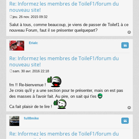
Re: Informez les membres de ToileF1/forum du
nouveau site!
jeu. 26 nov. 2015 09:32
M
Salut à tous, comme beaucoup, je viens de passer de Toilef1 à ce
e
s
nouveau Forum, faut il se présenter quelquepart?
s
au
a
t
Erialc
g
Citatio
e
Re: Informez les membres de ToileF1/forum du
nouveau site!
sam. 30 avr. 2016 22:18
M
e
s
fm !! Re-bienvenue !
s
Je crois qu'il y a une section pour te présenter, mais on est pas
a
des masses à l'avoir fait. Au pire, on sait qui t'es
g
e
Ca fait plaisir de te lire !
au
t
full8mike
Citatio
Re: Informez les membres de ToileF1/forum du