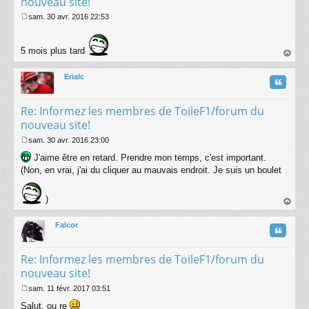
nouveau site!
sam. 30 avr. 2016 22:53
M
e
s
5 mois plus tard
s
au
a
t
g
Erialc
Citatio
e
Re: Informez les membres de ToileF1/forum du
nouveau site!
sam. 30 avr. 2016 23:00
M
J'aime être en retard. Prendre mon temps, c'est important.
e
s
(Non, en vrai, j'ai du cliquer au mauvais endroit. Je suis un boulet
s
a
)
g
e
au
t
Falcor
Citatio
Re: Informez les membres de ToileF1/forum du
nouveau site!
sam. 11 févr. 2017 03:51
M
Salut, ou re
e