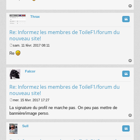
s
s
au
a
t
Thrax
g
Citatio
e
Re: Informez les membres de ToileF1/forum du
nouveau site!
sam. 11 févr. 2017 08:11
M
Re
e
s
s
au
a
t
Falcor
g
Citatio
e
Re: Informez les membres de ToileF1/forum du
nouveau site!
mer. 15 févr. 2017 17:27
M
La signature du profil ne marche pas. On peu pas mettre de
e
s
bannière/image perso.
s
au
a
t
Sull
g
Citatio
e