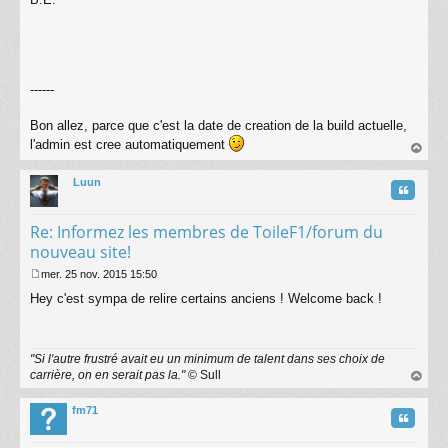
g
e
------
Bon allez, parce que c'est la date de creation de la build actuelle,
l'admin est cree automatiquement
au
t
Luun
Citatio
Re: Informez les membres de ToileF1/forum du
nouveau site!
mer. 25 nov. 2015 15:50
M
Hey c'est sympa de relire certains anciens ! Welcome back !
e
s
s
a
"Si l'autre frustré avait eu un minimum de talent dans ses choix de
g
carrière, on en serait pas la."
© Sull
e
au
t
fm71
Citatio