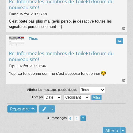
Re: Informez les membres de ToileF1/forum du
nouveau site!
mer. 15 févr. 2017 17:59
M
C'est ptête pas plus mal (avis perso, je désactive toutes les
e
s
signatures personnellement ...)
s
au
a
t
Thrax
g
Citatio
e
Re: Informez les membres de ToileF1/forum du
nouveau site!
jeu. 16 févr. 2017 08:46
M
Yep, ca fonctionne comme c'est suppose fonctionner
e
s
s
au
a
t
Afficher les messages postés depuis :
g
e
Trier par
Répondre
41 messages
1
2
Aller à