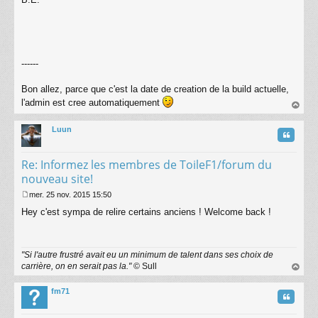
g
e
------
Bon allez, parce que c'est la date de creation de la build actuelle,
l'admin est cree automatiquement
au
t
Luun
Citatio
Re: Informez les membres de ToileF1/forum du
nouveau site!
mer. 25 nov. 2015 15:50
M
Hey c'est sympa de relire certains anciens ! Welcome back !
e
s
s
a
"Si l'autre frustré avait eu un minimum de talent dans ses choix de
g
carrière, on en serait pas la."
© Sull
e
au
t
fm71
Citatio