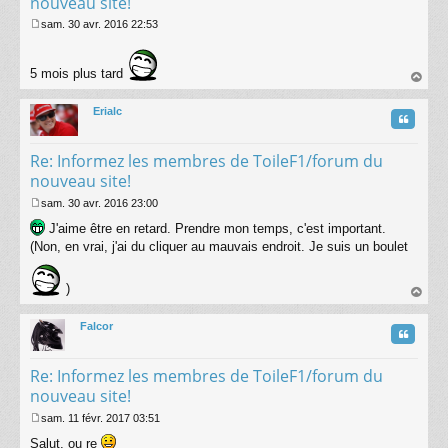
nouveau site!
sam. 30 avr. 2016 22:53
M
e
s
5 mois plus tard
s
au
a
t
g
Erialc
Citatio
e
Re: Informez les membres de ToileF1/forum du
nouveau site!
sam. 30 avr. 2016 23:00
M
J'aime être en retard. Prendre mon temps, c'est important.
e
s
(Non, en vrai, j'ai du cliquer au mauvais endroit. Je suis un boulet
s
a
)
g
e
au
t
Falcor
Citatio
Re: Informez les membres de ToileF1/forum du
nouveau site!
sam. 11 févr. 2017 03:51
M
Salut, ou re
e