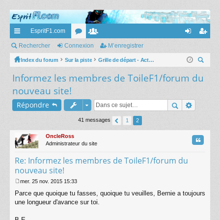
EspritF1.com
cc
Rechercher
Connexion
or
e
M’enregistrer
on
’e
ès
Index du forum
Sur la piste
u
m
Grille de départ - Actus et commentaires
ne
nr
ec
Informez les membres de ToileF1/forum du
ra
m
br
xi
eg
her
nouveau site!
pi
s
es
on
ist
ch
Répondre
er
de
re
r
41 messages
1
2
OncleRoss
Citatio
Administrateur du site
Re: Informez les membres de ToileF1/forum du
nouveau site!
mer. 25 nov. 2015 15:33
M
Parce que quoique tu fasses, quoique tu veuilles, Bernie a toujours
e
s
une longueur d'avance sur toi.
s
a
B.E.