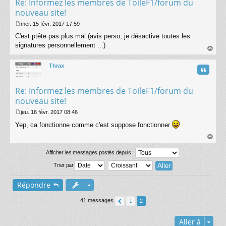
Re: Informez les membres de ToileF1/forum du
nouveau site!
mer. 15 févr. 2017 17:59
M
C'est ptête pas plus mal (avis perso, je désactive toutes les
e
s
signatures personnellement ...)
s
au
a
t
Thrax
g
Citatio
e
Re: Informez les membres de ToileF1/forum du
nouveau site!
jeu. 16 févr. 2017 08:46
M
Yep, ca fonctionne comme c'est suppose fonctionner
e
s
s
au
a
t
Afficher les messages postés depuis :
g
e
Trier par
Répondre
41 messages
1
2
Aller à