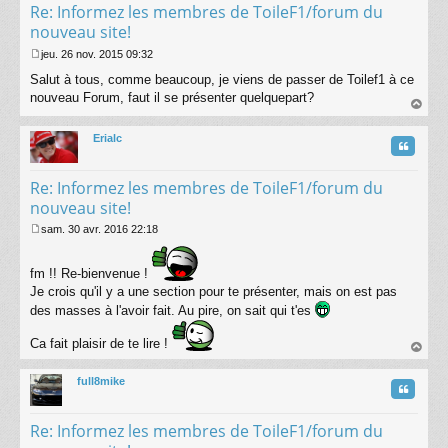
Re: Informez les membres de ToileF1/forum du
nouveau site!
jeu. 26 nov. 2015 09:32
M
Salut à tous, comme beaucoup, je viens de passer de Toilef1 à ce
e
s
nouveau Forum, faut il se présenter quelquepart?
s
au
a
t
Erialc
g
Citatio
e
Re: Informez les membres de ToileF1/forum du
nouveau site!
sam. 30 avr. 2016 22:18
M
e
s
fm !! Re-bienvenue !
s
Je crois qu'il y a une section pour te présenter, mais on est pas
a
des masses à l'avoir fait. Au pire, on sait qui t'es
g
e
Ca fait plaisir de te lire !
au
t
full8mike
Citatio
Re: Informez les membres de ToileF1/forum du