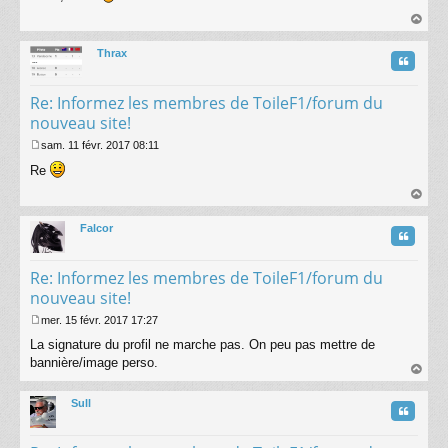
s
s
au
a
t
Thrax
g
Citatio
e
Re: Informez les membres de ToileF1/forum du
nouveau site!
sam. 11 févr. 2017 08:11
M
Re
e
s
s
au
a
t
Falcor
g
Citatio
e
Re: Informez les membres de ToileF1/forum du
nouveau site!
mer. 15 févr. 2017 17:27
M
La signature du profil ne marche pas. On peu pas mettre de
e
s
bannière/image perso.
s
au
a
t
Sull
g
Citatio
e