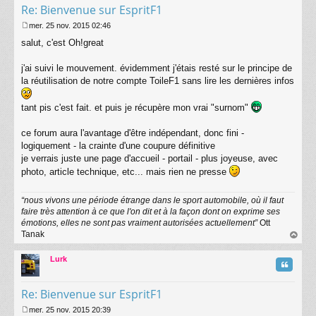
Re: Bienvenue sur EspritF1
mer. 25 nov. 2015 02:46
M
salut, c'est Oh!great
e
s
s
j'ai suivi le mouvement. évidemment j'étais resté sur le principe de
a
la réutilisation de notre compte ToileF1 sans lire les dernières infos
g
e
tant pis c'est fait. et puis je récupère mon vrai "surnom"
ce forum aura l'avantage d'être indépendant, donc fini -
logiquement - la crainte d'une coupure définitive
je verrais juste une page d'accueil - portail - plus joyeuse, avec
photo, article technique, etc... mais rien ne presse
“nous vivons une période étrange dans le sport automobile, où il faut
faire très attention à ce que l'on dit et à la façon dont on exprime ses
émotions, elles ne sont pas vraiment autorisées actuellement”
Ott
Tanak
au
t
Lurk
Citatio
Re: Bienvenue sur EspritF1
mer. 25 nov. 2015 20:39