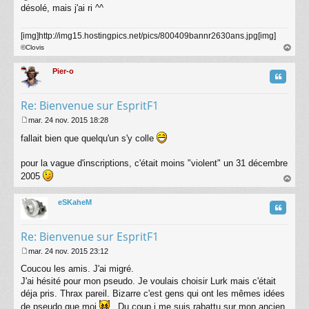
désolé, mais j'ai ri ^^
[img]http://img15.hostingpics.net/pics/800409bannr2630ans.jpg[img]
©Clovis
au
t
Pier-o
Citatio
Re: Bienvenue sur EspritF1
mar. 24 nov. 2015 18:28
M
fallait bien que quelqu'un s'y colle
e
s
s
pour la vague d'inscriptions, c'était moins "violent" un 31 décembre
a
2005
g
au
e
t
eSKaheM
Citatio
Re: Bienvenue sur EspritF1
mar. 24 nov. 2015 23:12
M
Coucou les amis. J'ai migré.
e
s
J'ai hésité pour mon pseudo. Je voulais choisir Lurk mais c'était
s
déja pris. Thrax pareil. Bizarre c'est gens qui ont les mêmes idées
a
de pseudo que moi
. Du coup j me suis rabattu sur mon ancien