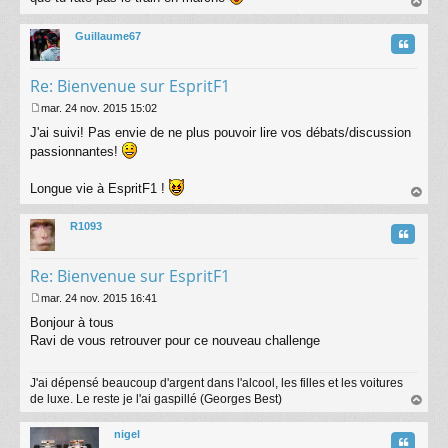
s
au
a
t
Guillaume67
g
Citatio
e
Re: Bienvenue sur EspritF1
mar. 24 nov. 2015 15:02
M
J'ai suivi! Pas envie de ne plus pouvoir lire vos débats/discussion
e
s
passionnantes!
s
a
Longue vie à EspritF1 !
g
au
e
t
R1093
Citatio
Re: Bienvenue sur EspritF1
mar. 24 nov. 2015 16:41
M
Bonjour à tous
e
s
Ravi de vous retrouver pour ce nouveau challenge
s
a
J'ai dépensé beaucoup d'argent dans l'alcool, les filles et les voitures
g
de luxe. Le reste je l'ai gaspillé (Georges Best)
e
au
t
nigel
Citatio