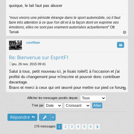
quoique, le lait faut pas abuser
“nous vivons une période étrange dans le sport automobile, où il faut
faire très attention à ce que l'on dit et à la façon dont on exprime ses
émotions, elles ne sont pas vraiment autorisées actuellement”
Ott
Tanak
au
t
coolflam
Citatio
Re: Bienvenue sur EspritF1
jeu. 26 nov. 2015 09:41
M
Salut à tous, petit nouveau ici, je lisais toilef1 à l'occasion et j'ai
e
s
profité du changement pour m'inscrire et pouvoir donc contribuer
s
davantage.
a
Bravo et merci à ceux qui ont œuvré pour mettre sur pied ce forum
g
au
e
t
Afficher les messages postés depuis :
Trier par
Répondre
176 messages
1
2
3
4
5
6