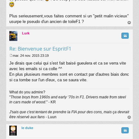
g
e
Plus serieusement,vous faites comment si un "petit malin vicieux"
usurpe le pseudo d'un ancien de toileF1 ?
au
t
Lurk
Citatio
Re: Bienvenue sur EspritF1
mar. 24 nov. 2015 23:19
M
Je dirais que celui qui s'est fait baisé gueulera et ca se verra vite
e
s
avec les emails si ca colle ^^
s
En plus plusieurs membres sont en contact par d'autres biais donc
a
si ca tombe sur l'un d'eux, ca se saura vite.
g
e
What do you admire?
"
Those boys from 1960s and early ‘70s in F1. Drivers made from steel
in cars made of wood.
" - KR
J'sais que c'est tentant de prendre la FIA pour des cons, mais ça devrait
être réservé aux fans
- Luun
au
t
le duke
Citatio