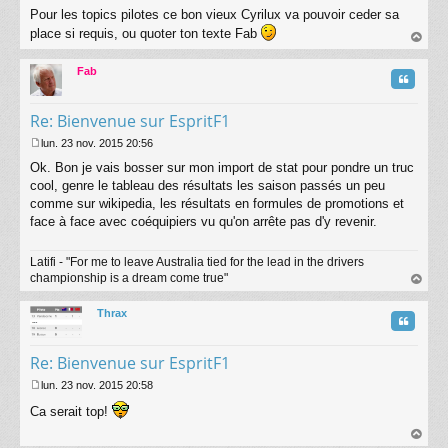
Pour les topics pilotes ce bon vieux Cyrilux va pouvoir ceder sa
place si requis, ou quoter ton texte Fab
au
t
Fab
Citatio
Re: Bienvenue sur EspritF1
lun. 23 nov. 2015 20:56
M
Ok. Bon je vais bosser sur mon import de stat pour pondre un truc
e
s
cool, genre le tableau des résultats les saison passés un peu
s
comme sur wikipedia, les résultats en formules de promotions et
a
face à face avec coéquipiers vu qu'on arrête pas d'y revenir.
g
e
Latifi - "For me to leave Australia tied for the lead in the drivers
championship is a dream come true"
au
t
Thrax
Citatio
Re: Bienvenue sur EspritF1
lun. 23 nov. 2015 20:58
M
Ca serait top!
e
s
s