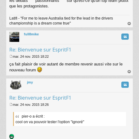
les débats """"passionnants"""" sur qu'est-ce qu'un top team plutôt
e
que les protagonistes.
Latifi - "For me to leave Australia tied for the lead in the drivers
championship is a dream come true"
au
t
full8mike
Citatio
Re: Bienvenue sur EspritF1
mar. 24 nov. 2015 18:22
M
ça fait plaisir de voir autant de membre revenir aussi vite sur le
e
s
nouveau forum
s
au
a
t
jmy
g
Citatio
e
Re: Bienvenue sur EspritF1
mar. 24 nov. 2015 18:26
M
e
pier-o a écrit :
s
cool on va pouvoir tester l'option "ignoré"
s
a
g
e