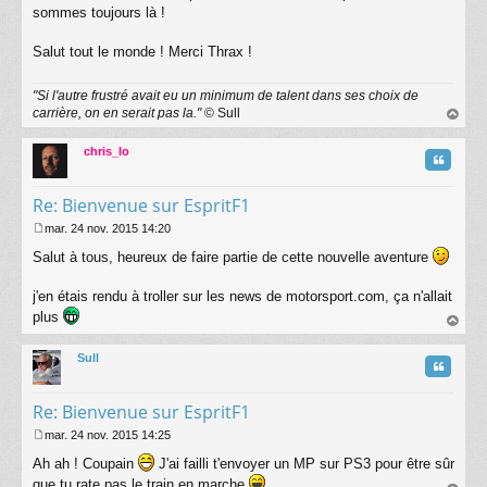
s
sommes toujours là !
s
a
Salut tout le monde ! Merci Thrax !
g
e
"Si l'autre frustré avait eu un minimum de talent dans ses choix de
carrière, on en serait pas la."
© Sull
au
t
chris_lo
Citatio
Re: Bienvenue sur EspritF1
mar. 24 nov. 2015 14:20
M
Salut à tous, heureux de faire partie de cette nouvelle aventure
e
s
s
j'en étais rendu à troller sur les news de motorsport.com, ça n'allait
a
plus
g
au
e
t
Sull
Citatio
Re: Bienvenue sur EspritF1
mar. 24 nov. 2015 14:25
M
Ah ah ! Coupain
J'ai failli t'envoyer un MP sur PS3 pour être sûr
e
s
que tu rate pas le train en marche