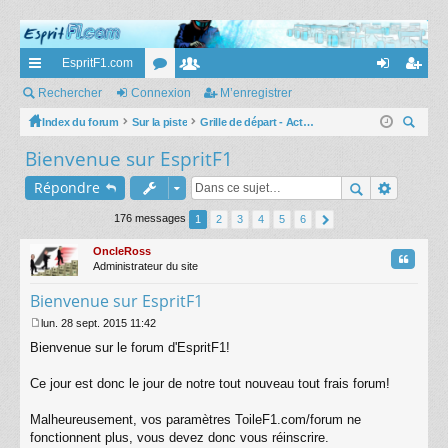
EspritF1.com
cc
Rechercher
Connexion
or
e
M’enregistrer
on
’e
ès
Index du forum
Sur la piste
u
m
Grille de départ - Actus et commentaires
ne
nr
ec
Bienvenue sur EspritF1
ra
m
br
xi
eg
her
pi
s
es
on
ist
Répondre
ch
er
de
re
176 messages
1
2
3
4
5
6
r
OncleRoss
Citatio
Administrateur du site
Bienvenue sur EspritF1
lun. 28 sept. 2015 11:42
M
Bienvenue sur le forum d'EspritF1!
e
s
s
Ce jour est donc le jour de notre tout nouveau tout frais forum!
a
g
Malheureusement, vos paramètres ToileF1.com/forum ne
e
fonctionnent plus, vous devez donc vous réinscrire.