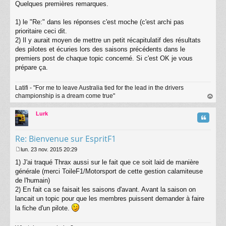
s
Quelques premières remarques.
a
g
1) le "Re:" dans les réponses c'est moche (c'est archi pas
e
prioritaire ceci dit.
2) Il y aurait moyen de mettre un petit récapitulatif des résultats
des pilotes et écuries lors des saisons précédents dans le
premiers post de chaque topic concerné. Si c'est OK je vous
prépare ça.
Latifi - "For me to leave Australia tied for the lead in the drivers
championship is a dream come true"
au
t
Lurk
Citatio
Re: Bienvenue sur EspritF1
lun. 23 nov. 2015 20:29
M
1) J'ai traqué Thrax aussi sur le fait que ce soit laid de manière
e
s
générale (merci ToileF1/Motorsport de cette gestion calamiteuse
s
de l'humain)
a
2) En fait ca se faisait les saisons d'avant. Avant la saison on
g
lancait un topic pour que les membres puissent demander à faire
e
la fiche d'un pilote.