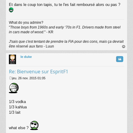
M
Et dans le coup ton tapis, tu te l'es fait remboursé alors ou pas ?
e
s
s
a
What do you admire?
g
"
Those boys from 1960s and early ‘70s in F1. Drivers made from steel
e
in cars made of wood.
" - KR
J'sais que c'est tentant de prendre la FIA pour des cons, mais ça devrait
être réservé aux fans
- Luun
au
t
le duke
Citatio
Re: Bienvenue sur EspritF1
jeu. 26 nov. 2015 01:05
M
e
s
s
a
1/3 vodka
g
1/3 kahlua
e
1/3 lait
what else ?