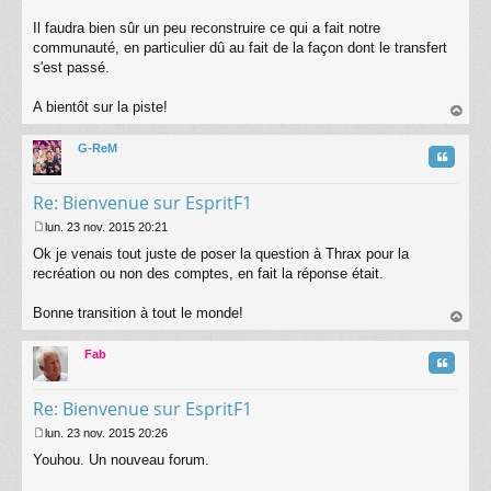
Il faudra bien sûr un peu reconstruire ce qui a fait notre
communauté, en particulier dû au fait de la façon dont le transfert
s'est passé.
A bientôt sur la piste!
au
t
G-ReM
Citatio
Re: Bienvenue sur EspritF1
lun. 23 nov. 2015 20:21
M
Ok je venais tout juste de poser la question à Thrax pour la
e
s
recréation ou non des comptes, en fait la réponse était.
s
a
Bonne transition à tout le monde!
g
au
e
t
Fab
Citatio
Re: Bienvenue sur EspritF1
lun. 23 nov. 2015 20:26
M
Youhou. Un nouveau forum.
e
s