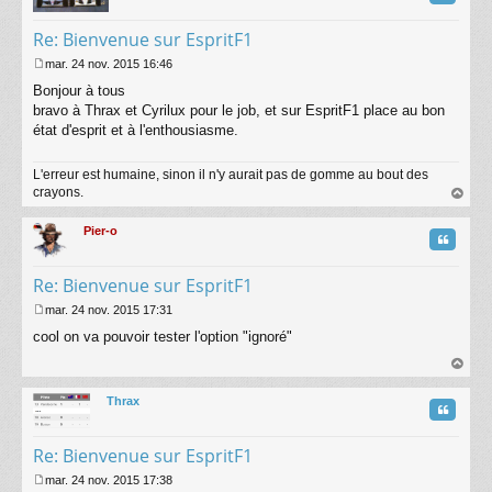
Re: Bienvenue sur EspritF1
mar. 24 nov. 2015 16:46
M
Bonjour à tous
e
s
bravo à Thrax et Cyrilux pour le job, et sur EspritF1 place au bon
s
état d'esprit et à l'enthousiasme.
a
g
L'erreur est humaine, sinon il n'y aurait pas de gomme au bout des
e
crayons.
au
t
Pier-o
Citatio
Re: Bienvenue sur EspritF1
mar. 24 nov. 2015 17:31
M
cool on va pouvoir tester l'option "ignoré"
e
s
s
au
a
t
Thrax
g
Citatio
e
Re: Bienvenue sur EspritF1
mar. 24 nov. 2015 17:38
M