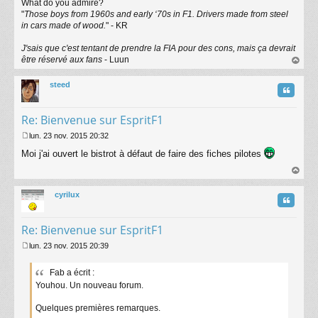
What do you admire?
"
Those boys from 1960s and early ‘70s in F1. Drivers made from steel
in cars made of wood.
" - KR
J'sais que c'est tentant de prendre la FIA pour des cons, mais ça devrait
être réservé aux fans
- Luun
au
t
steed
Citatio
Re: Bienvenue sur EspritF1
lun. 23 nov. 2015 20:32
M
Moi j'ai ouvert le bistrot à défaut de faire des fiches pilotes
e
s
s
au
a
t
cyrilux
g
Citatio
e
Re: Bienvenue sur EspritF1
lun. 23 nov. 2015 20:39
M
e
Fab a écrit :
s
Youhou. Un nouveau forum.
s
a
g
Quelques premières remarques.
e