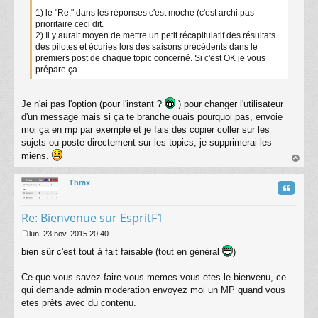
1) le "Re:" dans les réponses c'est moche (c'est archi pas
prioritaire ceci dit.
2) Il y aurait moyen de mettre un petit récapitulatif des résultats
des pilotes et écuries lors des saisons précédents dans le
premiers post de chaque topic concerné. Si c'est OK je vous
prépare ça.
Je n'ai pas l'option (pour l'instant ?
) pour changer l'utilisateur
d'un message mais si ça te branche ouais pourquoi pas, envoie
moi ça en mp par exemple et je fais des copier coller sur les
sujets ou poste directement sur les topics, je supprimerai les
miens.
au
t
Thrax
Citatio
Re: Bienvenue sur EspritF1
lun. 23 nov. 2015 20:40
M
bien sûr c'est tout à fait faisable (tout en général
)
e
s
s
Ce que vous savez faire vous memes vous etes le bienvenu, ce
a
qui demande admin moderation envoyez moi un MP quand vous
g
etes prêts avec du contenu.
e