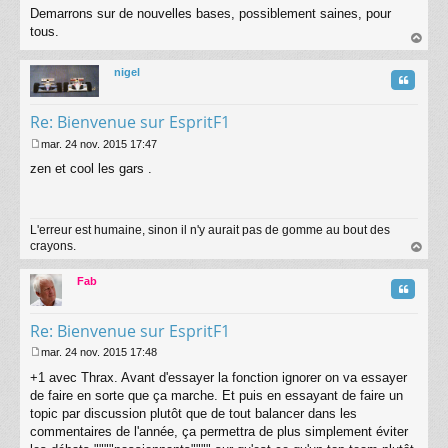
Demarrons sur de nouvelles bases, possiblement saines, pour
e
s
tous.
s
au
a
t
nigel
g
Citatio
e
Re: Bienvenue sur EspritF1
mar. 24 nov. 2015 17:47
M
zen et cool les gars .
e
s
s
a
L'erreur est humaine, sinon il n'y aurait pas de gomme au bout des
g
crayons.
e
au
t
Fab
Citatio
Re: Bienvenue sur EspritF1
mar. 24 nov. 2015 17:48
M
+1 avec Thrax. Avant d'essayer la fonction ignorer on va essayer
e
s
de faire en sorte que ça marche. Et puis en essayant de faire un
s
topic par discussion plutôt que de tout balancer dans les
a
commentaires de l'année, ça permettra de plus simplement éviter
g