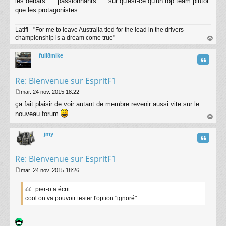
les débats """"passionnants"""" sur qu'est-ce qu'un top team plutôt
e
que les protagonistes.
Latifi - "For me to leave Australia tied for the lead in the drivers
championship is a dream come true"
au
t
full8mike
Citatio
Re: Bienvenue sur EspritF1
mar. 24 nov. 2015 18:22
M
ça fait plaisir de voir autant de membre revenir aussi vite sur le
e
s
nouveau forum
s
au
a
t
jmy
g
Citatio
e
Re: Bienvenue sur EspritF1
mar. 24 nov. 2015 18:26
M
e
pier-o a écrit :
s
cool on va pouvoir tester l'option "ignoré"
s
a
g
e