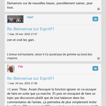
Demarrons sur de nouvelles bases, possiblement saines, pour
e
s
tous.
s
au
a
t
nigel
g
Citatio
e
Re: Bienvenue sur EspritF1
mar. 24 nov. 2015 17:47
M
zen et cool les gars .
e
s
s
a
L'erreur est humaine, sinon il n'y aurait pas de gomme au bout des
g
crayons.
e
au
t
Fab
Citatio
Re: Bienvenue sur EspritF1
mar. 24 nov. 2015 17:48
M
+1 avec Thrax. Avant d'essayer la fonction ignorer on va essayer
e
s
de faire en sorte que ça marche. Et puis en essayant de faire un
s
topic par discussion plutôt que de tout balancer dans les
a
commentaires de l'année, ça permettra de plus simplement éviter
g