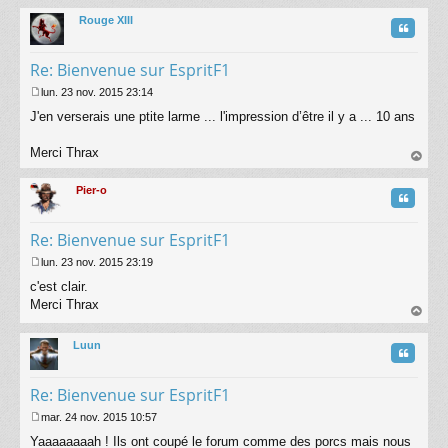
au
a
t
Rouge XIII
g
Citatio
e
Re: Bienvenue sur EspritF1
lun. 23 nov. 2015 23:14
M
J'en verserais une ptite larme ... l'impression d’être il y a ... 10 ans
e
s
s
Merci Thrax
a
au
g
t
Pier-o
e
Citatio
Re: Bienvenue sur EspritF1
lun. 23 nov. 2015 23:19
M
c'est clair.
e
s
Merci Thrax
s
au
a
t
Luun
g
Citatio
e
Re: Bienvenue sur EspritF1
mar. 24 nov. 2015 10:57
M
Yaaaaaaaah ! Ils ont coupé le forum comme des porcs mais nous
e