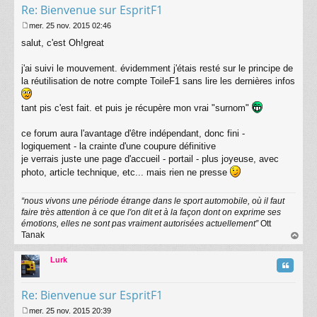
Re: Bienvenue sur EspritF1
mer. 25 nov. 2015 02:46
M
salut, c'est Oh!great
e
s
s
j'ai suivi le mouvement. évidemment j'étais resté sur le principe de
a
la réutilisation de notre compte ToileF1 sans lire les dernières infos
g
e
tant pis c'est fait. et puis je récupère mon vrai "surnom"
ce forum aura l'avantage d'être indépendant, donc fini -
logiquement - la crainte d'une coupure définitive
je verrais juste une page d'accueil - portail - plus joyeuse, avec
photo, article technique, etc... mais rien ne presse
“nous vivons une période étrange dans le sport automobile, où il faut
faire très attention à ce que l'on dit et à la façon dont on exprime ses
émotions, elles ne sont pas vraiment autorisées actuellement”
Ott
Tanak
au
t
Lurk
Citatio
Re: Bienvenue sur EspritF1
mer. 25 nov. 2015 20:39