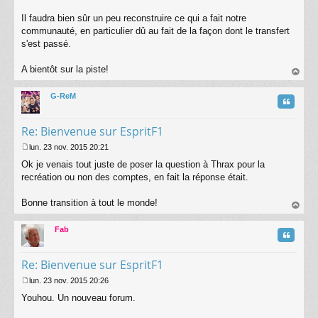
Il faudra bien sûr un peu reconstruire ce qui a fait notre
communauté, en particulier dû au fait de la façon dont le transfert
s'est passé.
A bientôt sur la piste!
au
t
G-ReM
Citatio
Re: Bienvenue sur EspritF1
lun. 23 nov. 2015 20:21
M
Ok je venais tout juste de poser la question à Thrax pour la
e
s
recréation ou non des comptes, en fait la réponse était.
s
a
Bonne transition à tout le monde!
g
au
e
t
Fab
Citatio
Re: Bienvenue sur EspritF1
lun. 23 nov. 2015 20:26
M
Youhou. Un nouveau forum.
e
s