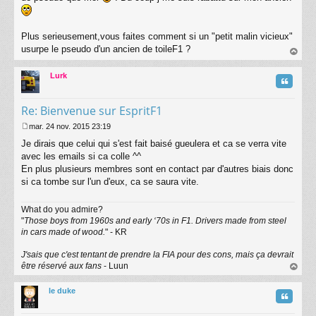
g
e
Plus serieusement,vous faites comment si un "petit malin vicieux"
usurpe le pseudo d'un ancien de toileF1 ?
au
t
Lurk
Citatio
Re: Bienvenue sur EspritF1
mar. 24 nov. 2015 23:19
M
Je dirais que celui qui s'est fait baisé gueulera et ca se verra vite
e
s
avec les emails si ca colle ^^
s
En plus plusieurs membres sont en contact par d'autres biais donc
a
si ca tombe sur l'un d'eux, ca se saura vite.
g
e
What do you admire?
"
Those boys from 1960s and early ‘70s in F1. Drivers made from steel
in cars made of wood.
" - KR
J'sais que c'est tentant de prendre la FIA pour des cons, mais ça devrait
être réservé aux fans
- Luun
au
t
le duke
Citatio