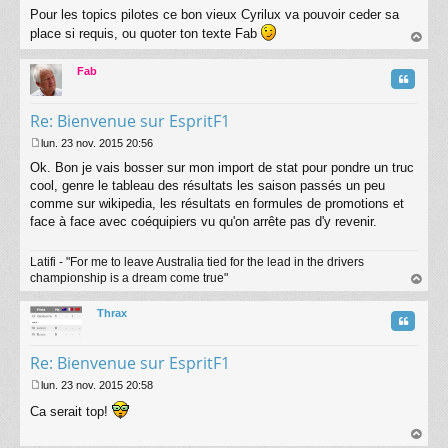
Pour les topics pilotes ce bon vieux Cyrilux va pouvoir ceder sa
place si requis, ou quoter ton texte Fab
au
t
Fab
Citatio
Re: Bienvenue sur EspritF1
lun. 23 nov. 2015 20:56
M
Ok. Bon je vais bosser sur mon import de stat pour pondre un truc
e
s
cool, genre le tableau des résultats les saison passés un peu
s
comme sur wikipedia, les résultats en formules de promotions et
a
face à face avec coéquipiers vu qu'on arrête pas d'y revenir.
g
e
Latifi - "For me to leave Australia tied for the lead in the drivers
championship is a dream come true"
au
t
Thrax
Citatio
Re: Bienvenue sur EspritF1
lun. 23 nov. 2015 20:58
M
Ca serait top!
e
s
s