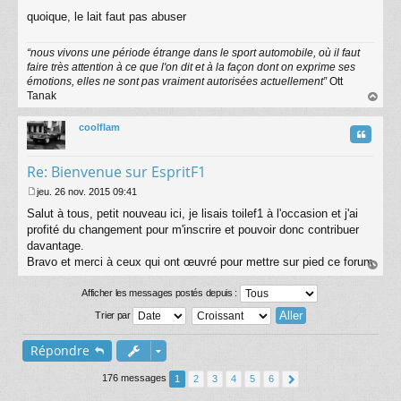
quoique, le lait faut pas abuser
“nous vivons une période étrange dans le sport automobile, où il faut
faire très attention à ce que l'on dit et à la façon dont on exprime ses
émotions, elles ne sont pas vraiment autorisées actuellement”
Ott
Tanak
au
t
coolflam
Citatio
Re: Bienvenue sur EspritF1
jeu. 26 nov. 2015 09:41
M
Salut à tous, petit nouveau ici, je lisais toilef1 à l'occasion et j'ai
e
s
profité du changement pour m'inscrire et pouvoir donc contribuer
s
davantage.
a
Bravo et merci à ceux qui ont œuvré pour mettre sur pied ce forum
g
au
e
t
Afficher les messages postés depuis :
Trier par
Répondre
176 messages
1
2
3
4
5
6