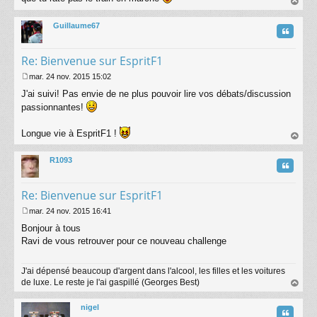
s
au
a
t
Guillaume67
g
Citatio
e
Re: Bienvenue sur EspritF1
mar. 24 nov. 2015 15:02
M
J'ai suivi! Pas envie de ne plus pouvoir lire vos débats/discussion
e
s
passionnantes!
s
a
Longue vie à EspritF1 !
g
au
e
t
R1093
Citatio
Re: Bienvenue sur EspritF1
mar. 24 nov. 2015 16:41
M
Bonjour à tous
e
s
Ravi de vous retrouver pour ce nouveau challenge
s
a
J'ai dépensé beaucoup d'argent dans l'alcool, les filles et les voitures
g
de luxe. Le reste je l'ai gaspillé (Georges Best)
e
au
t
nigel
Citatio