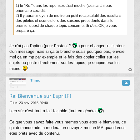
1) le "Re:" dans les réponses c'est moche (c'est archi pas
prioritaire ceci dit.
2) Il y aurait moyen de mettre un petit récapitulatif des résultats
des pilotes et écuries lors des saisons précédents dans le
premiers post de chaque topic concerné. Si c'est OK je vous
prépare ça.
Je n'ai pas l'option (pour l'instant ?
) pour changer l'utilisateur
d'un message mais si ça te branche ouais pourquoi pas, envoie
moi ça en mp par exemple et je fais des copier coller sur les
sujets ou poste directement sur les topics, je supprimerai les
miens.
au
t
Thrax
Citatio
Re: Bienvenue sur EspritF1
lun. 23 nov. 2015 20:40
M
bien sûr c'est tout à fait faisable (tout en général
)
e
s
s
Ce que vous savez faire vous memes vous etes le bienvenu, ce
a
qui demande admin moderation envoyez moi un MP quand vous
g
etes prêts avec du contenu.
e