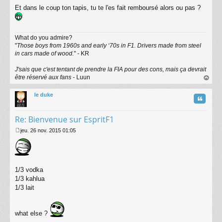
M
Et dans le coup ton tapis, tu te l'es fait remboursé alors ou pas ?
e
s
s
a
What do you admire?
g
"
Those boys from 1960s and early ‘70s in F1. Drivers made from steel
e
in cars made of wood.
" - KR
J'sais que c'est tentant de prendre la FIA pour des cons, mais ça devrait
être réservé aux fans
- Luun
au
t
le duke
Citatio
Re: Bienvenue sur EspritF1
jeu. 26 nov. 2015 01:05
M
e
s
s
a
1/3 vodka
g
1/3 kahlua
e
1/3 lait
what else ?