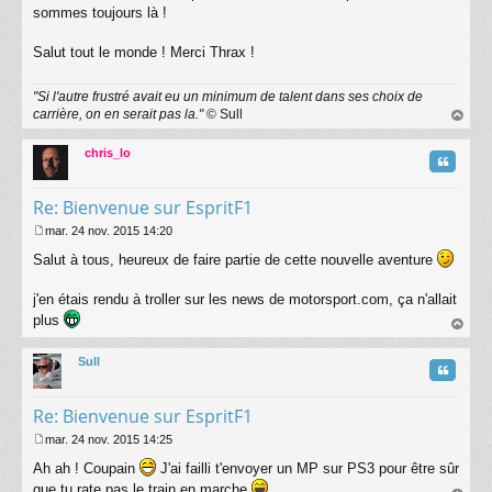
s
sommes toujours là !
s
a
Salut tout le monde ! Merci Thrax !
g
e
"Si l'autre frustré avait eu un minimum de talent dans ses choix de
carrière, on en serait pas la."
© Sull
au
t
chris_lo
Citatio
Re: Bienvenue sur EspritF1
mar. 24 nov. 2015 14:20
M
Salut à tous, heureux de faire partie de cette nouvelle aventure
e
s
s
j'en étais rendu à troller sur les news de motorsport.com, ça n'allait
a
plus
g
au
e
t
Sull
Citatio
Re: Bienvenue sur EspritF1
mar. 24 nov. 2015 14:25
M
Ah ah ! Coupain
J'ai failli t'envoyer un MP sur PS3 pour être sûr
e
s
que tu rate pas le train en marche