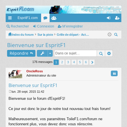
EspritF1.com
cc
Rechercher
Connexion
or
e
M’enregistrer
on
’e
ès
Index du forum
Sur la piste
u
m
Grille de départ - Actus et commentaires
ne
nr
ec
Bienvenue sur EspritF1
ra
m
br
xi
eg
her
pi
s
es
on
ist
Répondre
ch
er
de
re
176 messages
1
2
3
4
5
6
r
OncleRoss
Citatio
Administrateur du site
Bienvenue sur EspritF1
lun. 28 sept. 2015 11:42
M
Bienvenue sur le forum d'EspritF1!
e
s
s
Ce jour est donc le jour de notre tout nouveau tout frais forum!
a
g
Malheureusement, vos paramètres ToileF1.com/forum ne
e
fonctionnent plus, vous devez donc vous réinscrire.