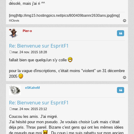
désolé, mais j'ai ri ^^
[img]http://img15.hostingpics.net/pics/800409bannr2630ans.jpg[img]
©Clovis
au
t
Pier-o
Citatio
Re: Bienvenue sur EspritF1
mar. 24 nov. 2015 18:28
M
fallait bien que quelqu'un s'y colle
e
s
s
pour la vague d'inscriptions, c'était moins "violent" un 31 décembre
a
2005
g
au
e
t
eSKaheM
Citatio
Re: Bienvenue sur EspritF1
mar. 24 nov. 2015 23:12
M
Coucou les amis. J'ai migré.
e
s
J'ai hésité pour mon pseudo. Je voulais choisir Lurk mais c'était
s
déja pris. Thrax pareil. Bizarre c'est gens qui ont les mêmes idées
a
de pseudo que moi
. Du coup j me suis rabattu sur mon ancien