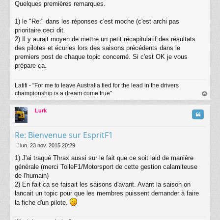
s
Quelques premières remarques.
a
g
1) le "Re:" dans les réponses c'est moche (c'est archi pas
e
prioritaire ceci dit.
2) Il y aurait moyen de mettre un petit récapitulatif des résultats
des pilotes et écuries lors des saisons précédents dans le
premiers post de chaque topic concerné. Si c'est OK je vous
prépare ça.
Latifi - "For me to leave Australia tied for the lead in the drivers
championship is a dream come true"
au
t
Lurk
Citatio
Re: Bienvenue sur EspritF1
lun. 23 nov. 2015 20:29
M
1) J'ai traqué Thrax aussi sur le fait que ce soit laid de manière
e
s
générale (merci ToileF1/Motorsport de cette gestion calamiteuse
s
de l'humain)
a
2) En fait ca se faisait les saisons d'avant. Avant la saison on
g
lancait un topic pour que les membres puissent demander à faire
e
la fiche d'un pilote.