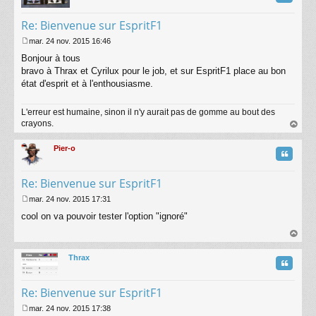
Re: Bienvenue sur EspritF1
mar. 24 nov. 2015 16:46
M
Bonjour à tous
e
s
bravo à Thrax et Cyrilux pour le job, et sur EspritF1 place au bon
s
état d'esprit et à l'enthousiasme.
a
g
L'erreur est humaine, sinon il n'y aurait pas de gomme au bout des
e
crayons.
au
t
Pier-o
Citatio
Re: Bienvenue sur EspritF1
mar. 24 nov. 2015 17:31
M
cool on va pouvoir tester l'option "ignoré"
e
s
s
au
a
t
Thrax
g
Citatio
e
Re: Bienvenue sur EspritF1
mar. 24 nov. 2015 17:38
M