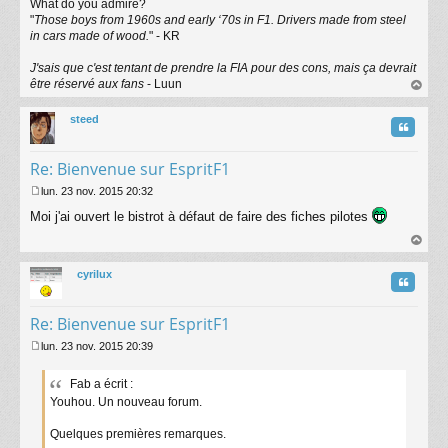
What do you admire?
"
Those boys from 1960s and early ‘70s in F1. Drivers made from steel
in cars made of wood.
" - KR
J'sais que c'est tentant de prendre la FIA pour des cons, mais ça devrait
être réservé aux fans
- Luun
au
t
steed
Citatio
Re: Bienvenue sur EspritF1
lun. 23 nov. 2015 20:32
M
Moi j'ai ouvert le bistrot à défaut de faire des fiches pilotes
e
s
s
au
a
t
cyrilux
g
Citatio
e
Re: Bienvenue sur EspritF1
lun. 23 nov. 2015 20:39
M
e
Fab a écrit :
s
Youhou. Un nouveau forum.
s
a
g
Quelques premières remarques.
e