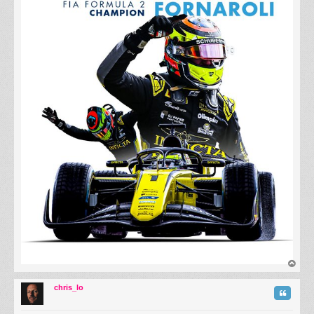
au
t
chris_lo
Citatio