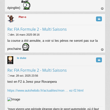
épinglée)
au
t
Pier-o
Citatio
Re: FIA Formule 2 - Multi Saisons
dim. 16 mars 2025 08:16
M
la course a été annulée, a voir si les pénos ne seront pas sur la
e
s
s
prochaine
a
au
g
t
le duke
Citatio
e
Re: FIA Formule 2 - Multi Saisons
mar. 28 oct. 2025 23:56
M
test en F2 à Jerez pour Rovanpera
e
s
s
https://www.autohebdo.fr/actualites/mon ... ez-f2.html
a
g
e
“nous vivons une période étrange dans le sport automobile, où il faut