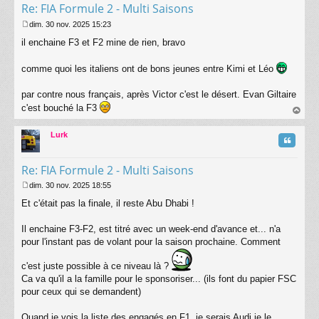
Re: FIA Formule 2 - Multi Saisons
dim. 30 nov. 2025 15:23
M
il enchaine F3 et F2 mine de rien, bravo
e
s
s
comme quoi les italiens ont de bons jeunes entre Kimi et Léo
a
g
par contre nous français, après Victor c'est le désert. Evan Giltaire
e
c'est bouché la F3
au
t
Lurk
Citatio
Re: FIA Formule 2 - Multi Saisons
dim. 30 nov. 2025 18:55
M
Et c'était pas la finale, il reste Abu Dhabi !
e
s
s
Il enchaine F3-F2, est titré avec un week-end d'avance et... n'a
a
pour l'instant pas de volant pour la saison prochaine. Comment
g
e
c'est juste possible à ce niveau là ?
Ca va qu'il a la famille pour le sponsoriser... (ils font du papier FSC
pour ceux qui se demandent)
Quand je vois la liste des engagés en F1, je serais Audi je le