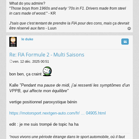
What do you admire?
"
Those boys from 1960s and early ‘70s in F1. Drivers made from steel
in cars made of wood.
" - KR
J'sais que c'est tentant de prendre la FIA pour des cons, mais ça devrait
être réservé aux fans
- Luun
au
t
le duke
Citatio
Re: FIA Formule 2 - Multi Saisons
ven. 12 déc. 2025 00:51
M
e
bon ben, ça craint
s
s
a
Kalle
"Pendant ma pause de midi, j’ai ressenti les symptômes d’un
g
VPPB, qui affecte mon équilibre"
e
vertige positionnel paroxystique bénin
https://motorsport.nextgen-auto.com/fr/ ... 04905.html
edit : je me suis trompé de topic ha ha
“nous vivons une période étrange dans le sport automobile, où il faut