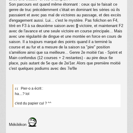
Son parcours est quand même étonnant : ceux qui te faisait ce
genre de truc précédemment c'était en dominant les séries où ils
passaient et avec pas mal de victoires au passage, et des excès
d'engagement aussi. Lui... c'est le mystère. Pas folichon en F4,
titré en F3 à sa deuxième saison avec
0
victoire, et maintenant F2
avec de l'avance et une seule victoire en course principale... Mais
avec une régularité de dingue et une montée en force en cours de
saison. Il a toujours marqué des points quand il a terminé la
course et au fur et a mesure de la saison sa "pire" position
s'améliore ainsi que sa meilleure... Genre 2e moitié t'as - Sprint et
Main confondus (12 courses + 2 restantes) - au pire deux 6e
place, puis autant de 5e que de 2e/1er. Alors que première moitié
c'est quelques podiums avec des 7e/8e
Pier-o a écrit :
ha....? lol
c'est du papier cul ? ^^
Mékilékon