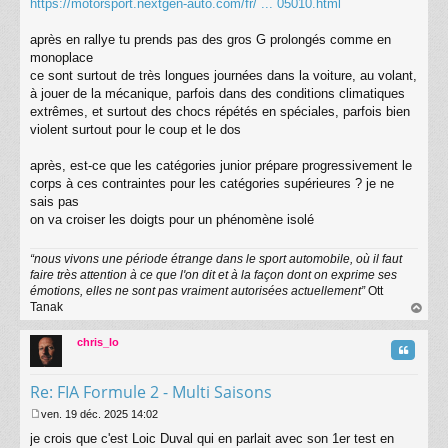
https://motorsport.nextgen-auto.com/fr/ ... 05010.html
a
g
après en rallye tu prends pas des gros G prolongés comme en
e
monoplace
ce sont surtout de très longues journées dans la voiture, au volant,
à jouer de la mécanique, parfois dans des conditions climatiques
extrêmes, et surtout des chocs répétés en spéciales, parfois bien
violent surtout pour le coup et le dos
après, est-ce que les catégories junior prépare progressivement le
corps à ces contraintes pour les catégories supérieures ? je ne
sais pas
on va croiser les doigts pour un phénomène isolé
“nous vivons une période étrange dans le sport automobile, où il faut
faire très attention à ce que l'on dit et à la façon dont on exprime ses
émotions, elles ne sont pas vraiment autorisées actuellement”
Ott
Tanak
au
t
chris_lo
Citatio
Re: FIA Formule 2 - Multi Saisons
ven. 19 déc. 2025 14:02
M
je crois que c'est Loic Duval qui en parlait avec son 1er test en
e