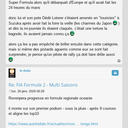
s
Super Formula alors qu'il débarquait d'Europe et qu'il avait fait les
s
24 heures du mans
a
g
donc lui et son pote Dédé Loterer s'étaient amenés en "touristes" à
e
Suzuka après avoir fait la foire la veille (les charmes du Japon
)
et dès la mi-journée ils étaient claqués, c'était une torture la
bagnole, ils avaient jamais connu ça
alors ça les a pas empêché de briller ensuite dans cette catégorie,
mais si même des pistards aguerris comme eux se sont fait
surprendre, je pense qu'un pilote de rally ça doit faire drôle aussi
au
t
le duke
Citatio
Re: FIA Formule 2 - Multi Saisons
lun. 26 janv. 2026 00:28
M
Rovenpera progresse en formule regionale oceanie
e
s
s
il monte sur son premier podium - sous la pluie - après 9 courses
a
et aligne les top10
g
e
https://www.autohebdo.fr/actualites/mon ... tonga.html