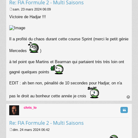
Re: FIA Formule 2 - Multi Saisons
sam. 23 mars 2024 06:09
M
Victoire de Hadjar !!!
e
s
s
a
g
Il a profité du chaos durant cette course Sprint (merci le petit génie
e
Mercedes
)
à tel point que Martins et Bearman qui partaient très très loin ont
gagné quelques points
EDIT : ah ben non, pénalité de 10 secondes pour Hadjar, on n'a
pas le droit au bonheur cette année je crois
au
t
chris_lo
Citatio
Re: FIA Formule 2 - Multi Saisons
dim. 24 mars 2024 06:42
M
e