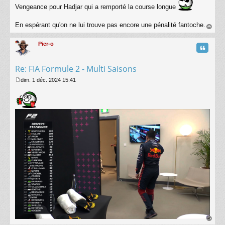
Vengeance pour Hadjar qui a remporté la course longue
s
s
a
En espérant qu'on ne lui trouve pas encore une pénalité fantoche...
g
au
e
t
Pier-o
Citatio
Re: FIA Formule 2 - Multi Saisons
dim. 1 déc. 2024 15:41
M
e
s
s
a
g
e