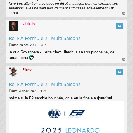
faire très attention à ce que l'on dit et à la façon dont on exprime ses
émotions, elles ne sont pas vraiment autorisées actuellement”
Ott
Tanak
au
t
chris_lo
Citatio
Re: FIA Formule 2 - Multi Saisons
mer. 29 oct. 2025 15:57
M
le duo Rovanpera - Herta chez Hitech la saison prochaine, ce
e
s
serait beau
s
au
a
t
Pier-o
g
Citatio
e
Re: FIA Formule 2 - Multi Saisons
dim. 30 nov. 2025 14:27
M
même si la F2 semble bouchée, on a eu la finale aujourd'hui
e
s
s
a
g
e