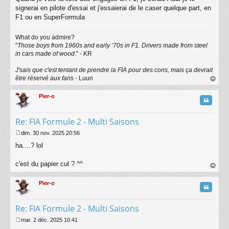
signerai en pilote d'essai et j'essaierai de le caser quelque part, en
F1 ou en SuperFormula
What do you admire?
"
Those boys from 1960s and early ‘70s in F1. Drivers made from steel
in cars made of wood.
" - KR
J'sais que c'est tentant de prendre la FIA pour des cons, mais ça devrait
être réservé aux fans
- Luun
au
t
Pier-o
Citatio
Re: FIA Formule 2 - Multi Saisons
dim. 30 nov. 2025 20:56
M
ha....? lol
e
s
s
c'est du papier cul ? ^^
a
au
g
t
Pier-o
e
Citatio
Re: FIA Formule 2 - Multi Saisons
mar. 2 déc. 2025 10:41
M