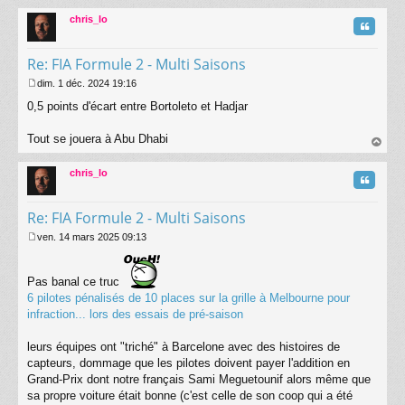
au
t
chris_lo
Citatio
Re: FIA Formule 2 - Multi Saisons
dim. 1 déc. 2024 19:16
M
0,5 points d'écart entre Bortoleto et Hadjar
e
s
s
Tout se jouera à Abu Dhabi
a
au
g
t
chris_lo
e
Citatio
Re: FIA Formule 2 - Multi Saisons
ven. 14 mars 2025 09:13
M
e
s
Pas banal ce truc
s
6 pilotes pénalisés de 10 places sur la grille à Melbourne pour
a
infraction... lors des essais de pré-saison
g
e
leurs équipes ont "triché" à Barcelone avec des histoires de
capteurs, dommage que les pilotes doivent payer l'addition en
Grand-Prix dont notre français Sami Meguetounif alors même que
sa propre voiture était bonne (c'est celle de son coop qui a été