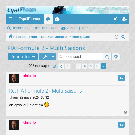
EspritF1.com
cc
Rechercher
Connexion
or
e
M’enregistrer
on
’e
ès
Index du forum
Courses annexes
u
m
Monoplace
ne
nr
ec
FIA Formule 2 - Multi Saisons
ra
m
br
xi
eg
her
pi
s
es
on
ist
Répondre
ch
er
de
re
202 messages
1
…
3
4
5
6
7
r
chris_lo
Citatio
Re: FIA Formule 2 - Multi Saisons
ven. 22 mars 2024 18:32
M
en gros oui c'est ça
e
s
s
au
a
t
chris_lo
g
Citatio
e