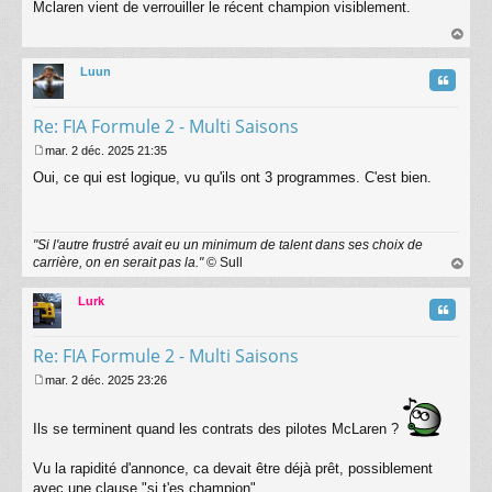
Mclaren vient de verrouiller le récent champion visiblement.
e
s
s
au
a
t
Luun
g
Citatio
e
Re: FIA Formule 2 - Multi Saisons
mar. 2 déc. 2025 21:35
M
Oui, ce qui est logique, vu qu'ils ont 3 programmes. C'est bien.
e
s
s
a
"Si l'autre frustré avait eu un minimum de talent dans ses choix de
g
carrière, on en serait pas la."
© Sull
e
au
t
Lurk
Citatio
Re: FIA Formule 2 - Multi Saisons
mar. 2 déc. 2025 23:26
M
e
s
Ils se terminent quand les contrats des pilotes McLaren ?
s
a
Vu la rapidité d'annonce, ca devait être déjà prêt, possiblement
g
avec une clause "si t'es champion".
e