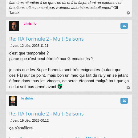
faire très attention à ce que l'on dit et à la façon dont on exprime ses
émotions, elles ne sont pas vraiment autorisées actuellement”
Ott
Tanak
au
t
chris_lo
Citatio
Re: FIA Formule 2 - Multi Saisons
ven. 12 déc. 2025 11:21
M
c'est que temporaire ?
e
s
parce que c'est peut-être lié aux G encaissés ?
s
a
je sais que les Super Formula sont très exigeantes (autant que
g
des F1) sur ce point, mais bon un mec qui fait du rally en se jetant
e
à fond dans tous les virages, ce serait étonnant malgré tout que ça
ne lui soit pas arrivé avant
au
t
le duke
Citatio
Re: FIA Formule 2 - Multi Saisons
ven. 19 déc. 2025 00:12
M
ça s'améliore
e
s
s