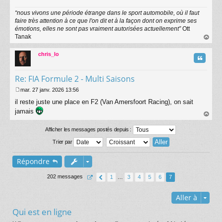
“nous vivons une période étrange dans le sport automobile, où il faut
faire très attention à ce que l'on dit et à la façon dont on exprime ses
émotions, elles ne sont pas vraiment autorisées actuellement”
Ott
Tanak
au
t
chris_lo
Citatio
Re: FIA Formule 2 - Multi Saisons
mar. 27 janv. 2026 13:56
M
il reste juste une place en F2 (Van Amersfoort Racing), on sait
e
s
jamais
s
au
a
t
Afficher les messages postés depuis :
g
e
Trier par
Répondre
202 messages
1
…
3
4
5
6
7
Aller à
Qui est en ligne