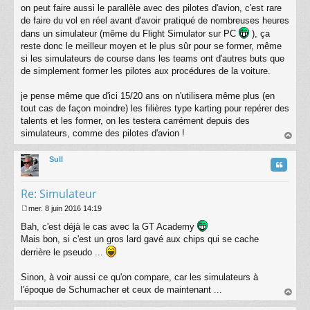
on peut faire aussi le parallèle avec des pilotes d'avion, c'est rare
de faire du vol en réel avant d'avoir pratiqué de nombreuses heures
dans un simulateur (même du Flight Simulator sur PC
), ça
reste donc le meilleur moyen et le plus sûr pour se former, même
si les simulateurs de course dans les teams ont d'autres buts que
de simplement former les pilotes aux procédures de la voiture.
je pense même que d'ici 15/20 ans on n'utilisera même plus (en
tout cas de façon moindre) les filières type karting pour repérer des
talents et les former, on les testera carrément depuis des
simulateurs, comme des pilotes d'avion !
au
t
Sull
Citatio
Re: Simulateur
mer. 8 juin 2016 14:19
M
Bah, c'est déjà le cas avec la GT Academy
e
s
Mais bon, si c'est un gros lard gavé aux chips qui se cache
s
derrière le pseudo ...
a
g
Sinon, à voir aussi ce qu'on compare, car les simulateurs à
e
l'époque de Schumacher et ceux de maintenant ...
au