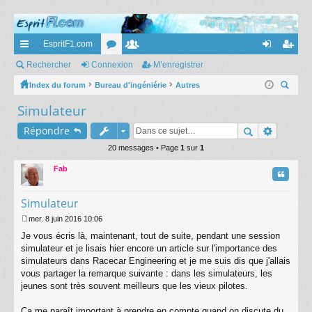
EspritF1.com
cc
Rechercher
Connexion
or
e
M’enregistrer
on
’e
ès
Index du forum
Bureau d'ingéniérie
u
m
Autres
ne
nr
ec
Simulateur
ra
m
br
xi
eg
her
pi
s
es
on
ist
Répondre
ch
er
de
20 messages • Page
1
sur
1
re
Fab
r
Citatio
Simulateur
mer. 8 juin 2016 10:06
M
Je vous écris là, maintenant, tout de suite, pendant une session
e
s
simulateur et je lisais hier encore un article sur l'importance des
s
simulateurs dans Racecar Engineering et je me suis dis que j'allais
a
vous partager la remarque suivante : dans les simulateurs, les
g
jeunes sont très souvent meilleurs que les vieux pilotes.
e
Ça me paraît important à prendre en compte quand on discute du