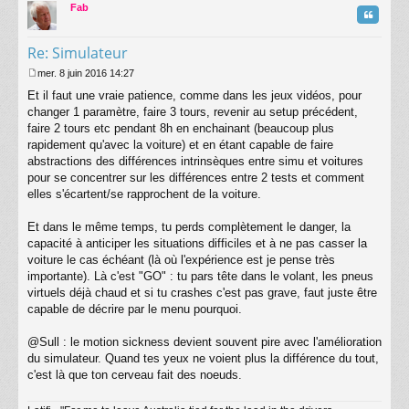
t
Fab
Citatio
Re: Simulateur
mer. 8 juin 2016 14:27
M
Et il faut une vraie patience, comme dans les jeux vidéos, pour
e
s
changer 1 paramètre, faire 3 tours, revenir au setup précédent,
s
faire 2 tours etc pendant 8h en enchainant (beaucoup plus
a
rapidement qu'avec la voiture) et en étant capable de faire
g
abstractions des différences intrinsèques entre simu et voitures
e
pour se concentrer sur les différences entre 2 tests et comment
elles s'écartent/se rapprochent de la voiture.
Et dans le même temps, tu perds complètement le danger, la
capacité à anticiper les situations difficiles et à ne pas casser la
voiture le cas échéant (là où l'expérience est je pense très
importante). Là c'est "GO" : tu pars tête dans le volant, les pneus
virtuels déjà chaud et si tu crashes c'est pas grave, faut juste être
capable de décrire par le menu pourquoi.
@Sull : le motion sickness devient souvent pire avec l'amélioration
du simulateur. Quand tes yeux ne voient plus la différence du tout,
c'est là que ton cerveau fait des noeuds.