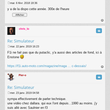
mar. 6 févr. 2018 18:36
M
y a de la dispo cette année. 300e de l'heure
e
s
s
a
g
au
e
t
chris_lo
Citatio
Re: Simulateur
mar. 22 janv. 2019 16:23
M
F1i ne fait pas que du putaclic, y'a aussi des articles de fond, ici à
e
s
Enstone
s
a
https://f1i.auto-moto.com/magazine/maga ... c-dessais/
g
au
e
t
Pier-o
Citatio
Re: Simulateur
mer. 23 janv. 2019 04:58
M
sympa effectivement de parler technique.
e
s
une vidéo chez dallara. qui eux l'ont depuis...1990 au moins. j'y
s
suis allé avec Saulnier en f3