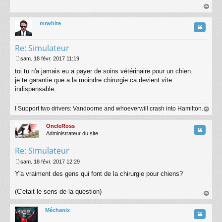
s
s
au
a
t
mrwhite
g
Citatio
e
Re: Simulateur
sam. 18 févr. 2017 11:19
M
toi tu n'a jamais eu a payer de soins vétérinaire pour un chien.
e
s
je te garantie que a la moindre chirurgie ca devient vite
s
indispensable.
a
g
I Support two drivers: Vandoorne and whoeverwill crash into Hamilton.
e
au
t
OncleRoss
Citatio
Administrateur du site
Re: Simulateur
sam. 18 févr. 2017 12:29
M
Y'a vraiment des gens qui font de la chirurgie pour chiens?
e
s
s
(C'etait le sens de la question)
a
au
g
t
Méchanix
e
Citatio