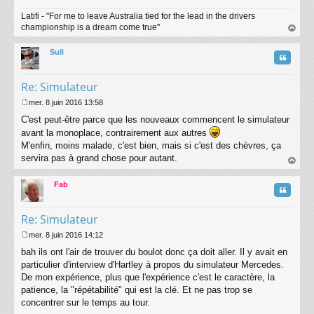
a
Latifi - "For me to leave Australia tied for the lead in the drivers
g
championship is a dream come true"
e
au
t
Sull
Citatio
Re: Simulateur
mer. 8 juin 2016 13:58
M
C'est peut-être parce que les nouveaux commencent le simulateur
e
s
avant la monoplace, contrairement aux autres
s
M'enfin, moins malade, c'est bien, mais si c'est des chèvres, ça
a
servira pas à grand chose pour autant.
g
au
e
t
Fab
Citatio
Re: Simulateur
mer. 8 juin 2016 14:12
M
bah ils ont l'air de trouver du boulot donc ça doit aller. Il y avait en
e
s
particulier d'interview d'Hartley à propos du simulateur Mercedes.
s
De mon expérience, plus que l'expérience c'est le caractère, la
a
patience, la "répétabilité" qui est la clé. Et ne pas trop se
g
concentrer sur le temps au tour.
e