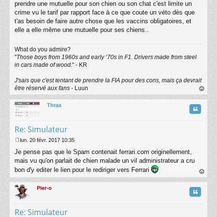
prendre une mutuelle pour son chien ou son chat c'est limite un
crime vu le tarif par rapport face à ce que coute un véto dès que
t'as besoin de faire autre chose que les vaccins obligatoires, et
elle a elle même une mutuelle pour ses chiens..
What do you admire?
"
Those boys from 1960s and early ‘70s in F1. Drivers made from steel
in cars made of wood.
" - KR
J'sais que c'est tentant de prendre la FIA pour des cons, mais ça devrait
être réservé aux fans
- Luun
au
t
Thrax
Citatio
Re: Simulateur
lun. 20 févr. 2017 10:35
M
Je pense pas que le Spam contenait ferrari.com originellement,
e
s
mais vu qu'on parlait de chien malade un vil administrateur a cru
s
bon d'y editer le lien pour le rediriger vers Ferrari
a
au
g
t
Pier-o
e
Citatio
Re: Simulateur