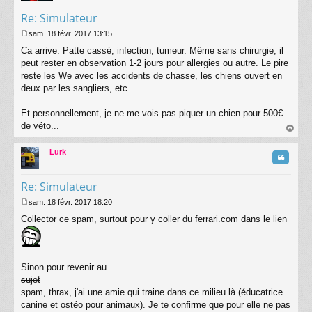
Re: Simulateur
sam. 18 févr. 2017 13:15
M
Ca arrive. Patte cassé, infection, tumeur. Même sans chirurgie, il
e
s
peut rester en observation 1-2 jours pour allergies ou autre. Le pire
s
reste les We avec les accidents de chasse, les chiens ouvert en
a
deux par les sangliers, etc ...
g
e
Et personnellement, je ne me vois pas piquer un chien pour 500€
de véto...
au
t
Lurk
Citatio
Re: Simulateur
sam. 18 févr. 2017 18:20
M
Collector ce spam, surtout pour y coller du ferrari.com dans le lien
e
s
s
a
g
Sinon pour revenir au
e
sujet
spam, thrax, j'ai une amie qui traine dans ce milieu là (éducatrice
canine et ostéo pour animaux). Je te confirme que pour elle ne pas