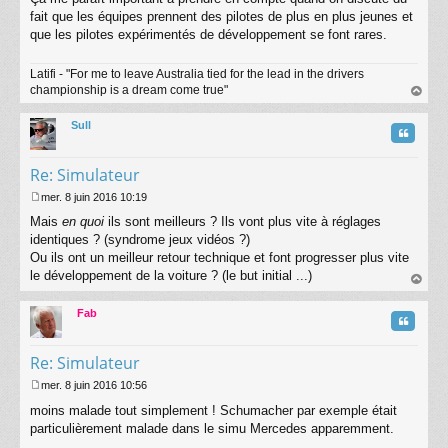
fait que les équipes prennent des pilotes de plus en plus jeunes et
que les pilotes expérimentés de développement se font rares.
Latifi - "For me to leave Australia tied for the lead in the drivers
championship is a dream come true"
au
t
Sull
Citatio
Re: Simulateur
mer. 8 juin 2016 10:19
M
Mais
en quoi
ils sont meilleurs ? Ils vont plus vite à réglages
e
s
identiques ? (syndrome jeux vidéos ?)
s
Ou ils ont un meilleur retour technique et font progresser plus vite
a
le développement de la voiture ? (le but initial ...)
g
au
e
t
Fab
Citatio
Re: Simulateur
mer. 8 juin 2016 10:56
M
moins malade tout simplement ! Schumacher par exemple était
e
s
particulièrement malade dans le simu Mercedes apparemment.
s