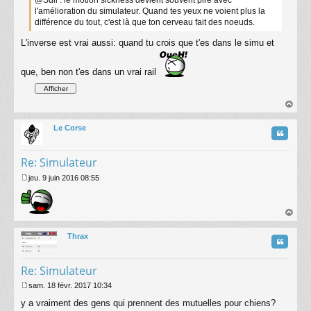
@Sull : le motion sickness devient souvent pire avec
l'amélioration du simulateur. Quand tes yeux ne voient plus la
différence du tout, c'est là que ton cerveau fait des noeuds.
L'inverse est vrai aussi: quand tu crois que t'es dans le simu et
que, ben non t'es dans un vrai rail
au
t
Le Corse
Citatio
Re: Simulateur
jeu. 9 juin 2016 08:55
M
e
s
s
au
a
t
Thrax
g
Citatio
e
Re: Simulateur
sam. 18 févr. 2017 10:34
M
y a vraiment des gens qui prennent des mutuelles pour chiens?
e