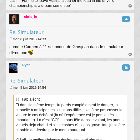
Latifi - "For me to leave Australia tied for the lead in the drivers
championship is a dream come true"
au
t
chris_lo
Citatio
Re: Simulateur
mer. 8 juin 2016 14:33
M
comme Carmen à 11 secondes de Grosjean dans le simulateur
e
s
d'Enstone
s
au
a
t
Ryan
g
Citatio
e
Re: Simulateur
mer. 8 juin 2016 14:54
M
e
Fab a écrit :
s
Et dans le même temps, tu perds complètement le danger, la
s
a
capacité à anticiper les situations difficiles et à ne pas casser la
g
voiture le cas échéant (là où l'expérience est je pense très
e
importante). Là c'est "GO" : tu pars tête dans le volant, les pneus
virtuels déjà chaud et si tu crashes c'est pas grave, faut juste être
capable de décrire par le menu pourquoi.