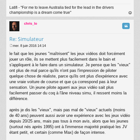
Latifi - "For me to leave Australia tied for the lead in the drivers
championship is a dream come true"
au
t
chris_lo
Citatio
Re: Simulateur
mer. 8 juin 2016 14:14
M
le fait que les jeunes "maîtrisent" les jeux vidéos doit forcément
e
s
jouer un rôle, ils se mettent plus facilement dans le bain et
s
s'appliquent à le faire dans un simulateur. Je pense que les "vieux"
a
ont plus de mal parce qu'ils n'ont pas l'impression de piloter
g
quelque chose de réaliste, parce qu'ils ont plus d'expérience avec
e
une vraie voiture de course et que ça correspond pas à leur
sensation. Un jeune pilote aguerri aux jeux vidéo sait plus
facilement passer du coq à l'âne niveau simu, il ressent moins la
différence.
après je dis les "vieux", mais pas mal de "vieux" actuels (moins
de 40 ans) peuvent aussi avoir une expérience avec les jeux vidéo
depuis 20/25 ans, mais pas tous à mon avis, alors que les jeunes
(surtout nés après 1995) ont à l'immense majorité pratiqué les JV
étant petit, et certain (comme Max) de façon intense.