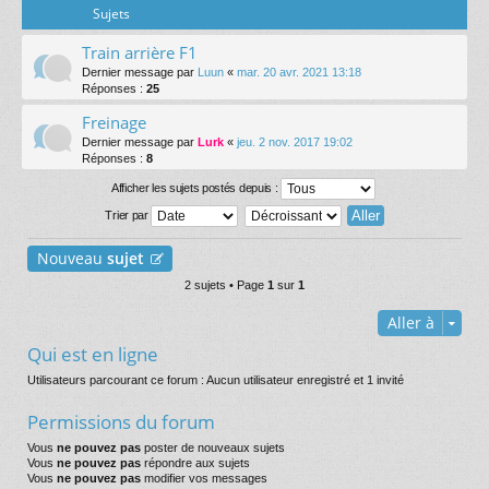
Sujets
Train arrière F1
Dernier message par
Luun
«
mar. 20 avr. 2021 13:18
Réponses :
25
Freinage
Dernier message par
Lurk
«
jeu. 2 nov. 2017 19:02
Réponses :
8
Afficher les sujets postés depuis :
Trier par
Nouveau
sujet
2 sujets • Page
1
sur
1
Aller à
Qui est en ligne
Utilisateurs parcourant ce forum : Aucun utilisateur enregistré et 1 invité
Permissions du forum
Vous
ne pouvez pas
poster de nouveaux sujets
Vous
ne pouvez pas
répondre aux sujets
Vous
ne pouvez pas
modifier vos messages