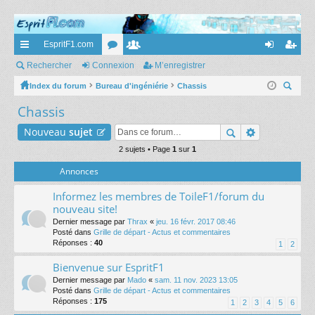
EspritF1.com
cc
Rechercher
Connexion
or
e
M’enregistrer
on
’e
ès
Index du forum
Bureau d'ingéniérie
u
m
Chassis
ne
nr
ec
Chassis
ra
m
br
xi
eg
her
pi
s
es
on
ist
Nouveau
sujet
ch
er
de
2 sujets • Page
1
sur
1
re
Annonces
r
Informez les membres de ToileF1/forum du
nouveau site!
Dernier message par
Thrax
«
jeu. 16 févr. 2017 08:46
Posté dans
Grille de départ - Actus et commentaires
Réponses :
40
1
2
Bienvenue sur EspritF1
Dernier message par
Mado
«
sam. 11 nov. 2023 13:05
Posté dans
Grille de départ - Actus et commentaires
Réponses :
175
1
2
3
4
5
6