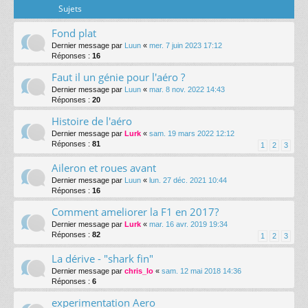
Sujets
Fond plat
Dernier message par
Luun
«
mer. 7 juin 2023 17:12
Réponses :
16
Faut il un génie pour l'aéro ?
Dernier message par
Luun
«
mar. 8 nov. 2022 14:43
Réponses :
20
Histoire de l'aéro
Dernier message par
Lurk
«
sam. 19 mars 2022 12:12
Réponses :
81
1
2
3
Aileron et roues avant
Dernier message par
Luun
«
lun. 27 déc. 2021 10:44
Réponses :
16
Comment ameliorer la F1 en 2017?
Dernier message par
Lurk
«
mar. 16 avr. 2019 19:34
Réponses :
82
1
2
3
La dérive - "shark fin"
Dernier message par
chris_lo
«
sam. 12 mai 2018 14:36
Réponses :
6
experimentation Aero