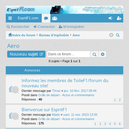
EspritF1.com
cc
Rechercher
Connexion
or
e
M’enregistrer
on
’e
ès
Index du forum
Bureau d'ingéniérie
u
m
Aero
ne
nr
ec
Aero
ra
m
br
xi
eg
her
pi
s
es
on
ist
Nouveau
sujet
ch
er
de
8 sujets • Page
1
sur
1
re
Annonces
r
Informez les membres de ToileF1/forum du
nouveau site!
Dernier message par
Thrax
«
jeu. 16 févr. 2017 08:46
Posté dans
Grille de départ - Actus et commentaires
Réponses :
40
1
2
Bienvenue sur EspritF1
Dernier message par
Mado
«
sam. 11 nov. 2023 13:05
Posté dans
Grille de départ - Actus et commentaires
Réponses :
175
1
2
3
4
5
6