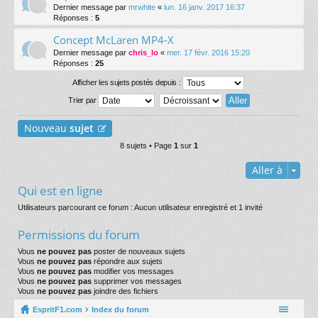
Dernier message par
mrwhite
«
lun. 16 janv. 2017 16:37
Réponses :
5
Concept McLaren MP4-X
Dernier message par
chris_lo
«
mer. 17 févr. 2016 15:20
Réponses :
25
Afficher les sujets postés depuis :
Trier par
Nouveau
sujet
8 sujets • Page
1
sur
1
Aller à
Qui est en ligne
Utilisateurs parcourant ce forum : Aucun utilisateur enregistré et 1 invité
Permissions du forum
Vous
ne pouvez pas
poster de nouveaux sujets
Vous
ne pouvez pas
répondre aux sujets
Vous
ne pouvez pas
modifier vos messages
Vous
ne pouvez pas
supprimer vos messages
Vous
ne pouvez pas
joindre des fichiers
EspritF1.com
Index du forum