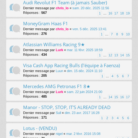
Audi Revolut F1 Team (à jamais Sauber)
Dernier message par
chris_lo
«
sam. 20 déc. 2025 11:56
Réponses :
567
1
…
16
17
18
19
MoneyGram Haas F1
Dernier message par
chris_lo
«
ven. 5 déc. 2025 13:41
Réponses :
276
1
…
7
8
9
10
Atlassian Williams Racing 9★
Dernier message par
Lurk
«
mar. 11 févr. 2025 18:59
Réponses :
434
1
…
12
13
14
15
Visa Cash App Racing Bulls (l'équipe à Faenza)
Dernier message par
Luun
«
dim. 15 déc. 2024 11:10
Réponses :
205
1
…
4
5
6
7
Mercedes AMG Petronas F1 8★
Dernier message par
Lurk
«
sam. 22 juin 2024 21:00
Réponses :
485
1
…
14
15
16
17
Manor - STOP, STOP, IT'S ALREADY DEAD
Dernier message par
Sull
«
dim. 23 avr. 2017 16:28
Réponses :
171
1
2
3
4
5
6
Lotus - (VENDU)
Dernier message par
nigel
«
mar. 2 févr. 2016 15:08