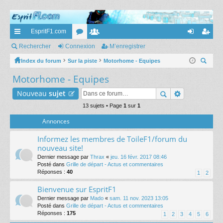
EspritF1.com
cc
Rechercher
Connexion
or
e
M’enregistrer
on
’e
ès
Index du forum
Sur la piste
u
m
Motorhome - Equipes
ne
nr
ec
Motorhome - Equipes
ra
m
br
xi
eg
her
pi
s
es
on
ist
Nouveau
sujet
ch
er
de
13 sujets • Page
1
sur
1
re
Annonces
r
Informez les membres de ToileF1/forum du
nouveau site!
Dernier message par
Thrax
«
jeu. 16 févr. 2017 08:46
Posté dans
Grille de départ - Actus et commentaires
Réponses :
40
1
2
Bienvenue sur EspritF1
Dernier message par
Mado
«
sam. 11 nov. 2023 13:05
Posté dans
Grille de départ - Actus et commentaires
Réponses :
175
1
2
3
4
5
6