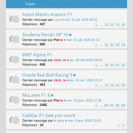
Sujets
Aston Martin Aramco F1
Dernier message par
Luun
«
ven. 31 juil. 2026 09:11
Réponses :
437
1
…
12
13
14
15
Scuderia Ferrari HP 16★
Dernier message par
Pier-o
«
mar. 21 juil. 2026 22:14
Réponses :
990
1
…
31
32
33
34
BWT Alpine F1
Dernier message par
chris_lo
«
jeu. 28 mai 2026 09:26
Réponses :
659
1
…
19
20
21
22
Oracle Red-Bull Racing 5★
Dernier message par
chris_lo
«
jeu. 16 avr. 2026 10:17
Réponses :
453
1
…
13
14
15
16
McLaren F1 8★
Dernier message par
Pier-o
«
ven. 23 janv. 2026 17:30
Réponses :
2485
1
…
80
81
82
83
Cadillac F1 (see you soon)
Dernier message par
le duke
«
mar. 6 janv. 2026 23:09
Réponses :
33
1
2