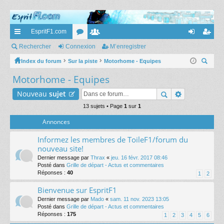
EspritF1.com
cc
Rechercher
Connexion
or
e
M’enregistrer
on
’e
ès
Index du forum
Sur la piste
u
m
Motorhome - Equipes
ne
nr
ec
Motorhome - Equipes
ra
m
br
xi
eg
her
pi
s
es
on
ist
Nouveau
sujet
ch
er
de
13 sujets • Page
1
sur
1
re
Annonces
r
Informez les membres de ToileF1/forum du
nouveau site!
Dernier message par
Thrax
«
jeu. 16 févr. 2017 08:46
Posté dans
Grille de départ - Actus et commentaires
Réponses :
40
1
2
Bienvenue sur EspritF1
Dernier message par
Mado
«
sam. 11 nov. 2023 13:05
Posté dans
Grille de départ - Actus et commentaires
Réponses :
175
1
2
3
4
5
6