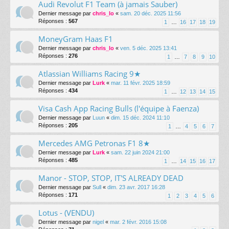
Audi Revolut F1 Team (à jamais Sauber)
Dernier message par
chris_lo
«
sam. 20 déc. 2025 11:56
Réponses :
567
1
…
16
17
18
19
MoneyGram Haas F1
Dernier message par
chris_lo
«
ven. 5 déc. 2025 13:41
Réponses :
276
1
…
7
8
9
10
Atlassian Williams Racing 9★
Dernier message par
Lurk
«
mar. 11 févr. 2025 18:59
Réponses :
434
1
…
12
13
14
15
Visa Cash App Racing Bulls (l'équipe à Faenza)
Dernier message par
Luun
«
dim. 15 déc. 2024 11:10
Réponses :
205
1
…
4
5
6
7
Mercedes AMG Petronas F1 8★
Dernier message par
Lurk
«
sam. 22 juin 2024 21:00
Réponses :
485
1
…
14
15
16
17
Manor - STOP, STOP, IT'S ALREADY DEAD
Dernier message par
Sull
«
dim. 23 avr. 2017 16:28
Réponses :
171
1
2
3
4
5
6
Lotus - (VENDU)
Dernier message par
nigel
«
mar. 2 févr. 2016 15:08