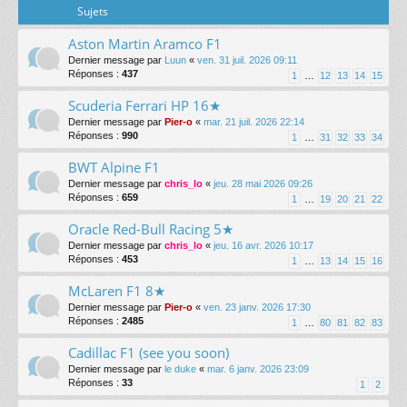
Sujets
Aston Martin Aramco F1
Dernier message par
Luun
«
ven. 31 juil. 2026 09:11
Réponses :
437
1
…
12
13
14
15
Scuderia Ferrari HP 16★
Dernier message par
Pier-o
«
mar. 21 juil. 2026 22:14
Réponses :
990
1
…
31
32
33
34
BWT Alpine F1
Dernier message par
chris_lo
«
jeu. 28 mai 2026 09:26
Réponses :
659
1
…
19
20
21
22
Oracle Red-Bull Racing 5★
Dernier message par
chris_lo
«
jeu. 16 avr. 2026 10:17
Réponses :
453
1
…
13
14
15
16
McLaren F1 8★
Dernier message par
Pier-o
«
ven. 23 janv. 2026 17:30
Réponses :
2485
1
…
80
81
82
83
Cadillac F1 (see you soon)
Dernier message par
le duke
«
mar. 6 janv. 2026 23:09
Réponses :
33
1
2