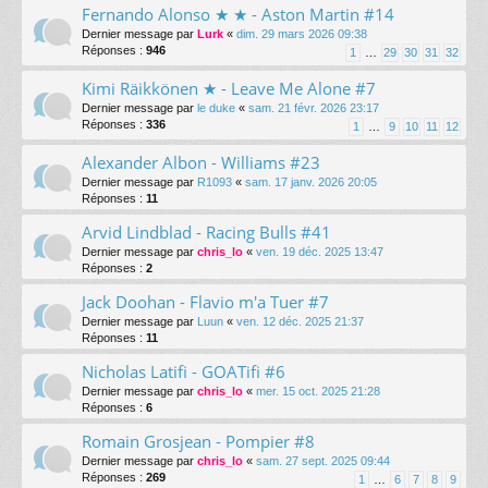
Fernando Alonso ★ ★ - Aston Martin #14
Dernier message par
Lurk
«
dim. 29 mars 2026 09:38
Réponses :
946
1
…
29
30
31
32
Kimi Räikkönen ★ - Leave Me Alone #7
Dernier message par
le duke
«
sam. 21 févr. 2026 23:17
Réponses :
336
1
…
9
10
11
12
Alexander Albon - Williams #23
Dernier message par
R1093
«
sam. 17 janv. 2026 20:05
Réponses :
11
Arvid Lindblad - Racing Bulls #41
Dernier message par
chris_lo
«
ven. 19 déc. 2025 13:47
Réponses :
2
Jack Doohan - Flavio m'a Tuer #7
Dernier message par
Luun
«
ven. 12 déc. 2025 21:37
Réponses :
11
Nicholas Latifi - GOATifi #6
Dernier message par
chris_lo
«
mer. 15 oct. 2025 21:28
Réponses :
6
Romain Grosjean - Pompier #8
Dernier message par
chris_lo
«
sam. 27 sept. 2025 09:44
Réponses :
269
1
…
6
7
8
9