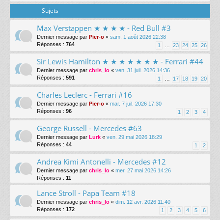
Sujets
Max Verstappen ★ ★ ★ ★ - Red Bull #3
Dernier message par
Pier-o
«
sam. 1 août 2026 22:38
Réponses :
764
1
…
23
24
25
26
Sir Lewis Hamilton ★ ★ ★ ★ ★ ★ ★ - Ferrari #44
Dernier message par
chris_lo
«
ven. 31 juil. 2026 14:36
Réponses :
591
1
…
17
18
19
20
Charles Leclerc - Ferrari #16
Dernier message par
Pier-o
«
mar. 7 juil. 2026 17:30
Réponses :
96
1
2
3
4
George Russell - Mercedes #63
Dernier message par
Lurk
«
ven. 29 mai 2026 18:29
Réponses :
44
1
2
Andrea Kimi Antonelli - Mercedes #12
Dernier message par
chris_lo
«
mer. 27 mai 2026 14:26
Réponses :
11
Lance Stroll - Papa Team #18
Dernier message par
chris_lo
«
dim. 12 avr. 2026 11:40
Réponses :
172
1
2
3
4
5
6