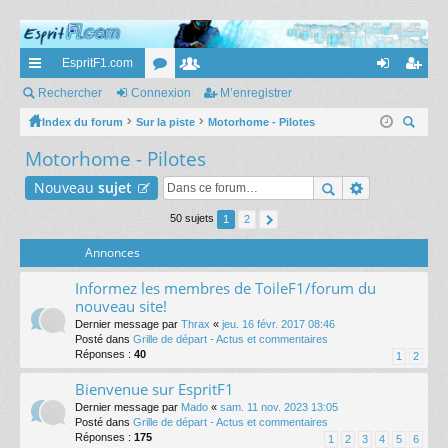
EspritF1.com
cc
Rechercher
Connexion
or
e
M’enregistrer
on
’e
ès
Index du forum
Sur la piste
u
m
Motorhome - Pilotes
ne
nr
ec
Motorhome - Pilotes
ra
m
br
xi
eg
her
pi
s
es
on
ist
Nouveau
sujet
ch
er
de
re
50 sujets
1
2
r
Annonces
Informez les membres de ToileF1/forum du
nouveau site!
Dernier message par
Thrax
«
jeu. 16 févr. 2017 08:46
Posté dans
Grille de départ - Actus et commentaires
Réponses :
40
1
2
Bienvenue sur EspritF1
Dernier message par
Mado
«
sam. 11 nov. 2023 13:05
Posté dans
Grille de départ - Actus et commentaires
Réponses :
175
1
2
3
4
5
6