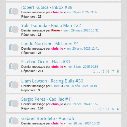
Robert Kubica - InBox #88
Dernier message par
chris_lo
«
jeu. 19 juin 2025 09:02
Réponses :
25
Yuki Tsunoda - Radio Man #22
Dernier message par
Pier-o
«
sam. 29 mars 2025 13:31
Réponses :
15
Lando Norris ★ - McLaren #4
Dernier message par
chris_lo
«
lun. 20 janv. 2025 12:41
Réponses :
23
Esteban Ocon - Haas #31
Dernier message par
chris_lo
«
mer. 8 janv. 2025 10:58
Réponses :
231
1
…
5
6
7
8
Liam Lawson - Racing Bulls #30
Dernier message par
R1093
«
ven. 20 déc. 2024 10:19
Réponses :
3
Sergio Perez - Cadillac #11
Dernier message par
chris_lo
«
jeu. 19 déc. 2024 16:57
Réponses :
150
1
2
3
4
5
6
Gabriel Bortoleto - Audi #5
Dernier message par
chris_lo
«
mer. 18 déc. 2024 15:32