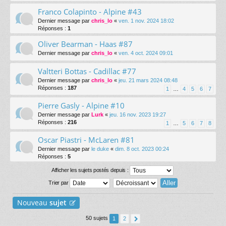
Franco Colapinto - Alpine #43
Dernier message par
chris_lo
«
ven. 1 nov. 2024 18:02
Réponses :
1
Oliver Bearman - Haas #87
Dernier message par
chris_lo
«
ven. 4 oct. 2024 09:01
Valtteri Bottas - Cadillac #77
Dernier message par
chris_lo
«
jeu. 21 mars 2024 08:48
Réponses :
187
1
…
4
5
6
7
Pierre Gasly - Alpine #10
Dernier message par
Lurk
«
jeu. 16 nov. 2023 19:27
Réponses :
216
1
…
5
6
7
8
Oscar Piastri - McLaren #81
Dernier message par
le duke
«
dim. 8 oct. 2023 00:24
Réponses :
5
Afficher les sujets postés depuis :
Trier par
Nouveau
sujet
50 sujets
1
2