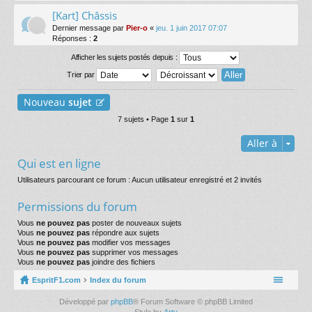
[Kart] Châssis
Dernier message par
Pier-o
«
jeu. 1 juin 2017 07:07
Réponses :
2
Afficher les sujets postés depuis :
Trier par
Nouveau
sujet
7 sujets • Page
1
sur
1
Aller à
Qui est en ligne
Utilisateurs parcourant ce forum : Aucun utilisateur enregistré et 2 invités
Permissions du forum
Vous
ne pouvez pas
poster de nouveaux sujets
Vous
ne pouvez pas
répondre aux sujets
Vous
ne pouvez pas
modifier vos messages
Vous
ne pouvez pas
supprimer vos messages
Vous
ne pouvez pas
joindre des fichiers
EspritF1.com
Index du forum
Développé par
phpBB
® Forum Software © phpBB Limited