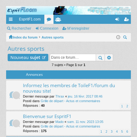
EspritF1.com
cc
Rechercher
Connexion
or
e
M’enregistrer
on
’e
ès
Index du forum
Autres sports
u
m
ne
nr
ec
Autres sports
ra
m
br
xi
eg
her
pi
s
es
on
ist
Nouveau
sujet
ch
er
de
7 sujets • Page
1
sur
1
re
Annonces
r
Informez les membres de ToileF1/forum du
nouveau site!
Dernier message par
Thrax
«
jeu. 16 févr. 2017 08:46
Posté dans
Grille de départ - Actus et commentaires
Réponses :
40
1
2
Bienvenue sur EspritF1
Dernier message par
Mado
«
sam. 11 nov. 2023 13:05
Posté dans
Grille de départ - Actus et commentaires
Réponses :
175
1
2
3
4
5
6