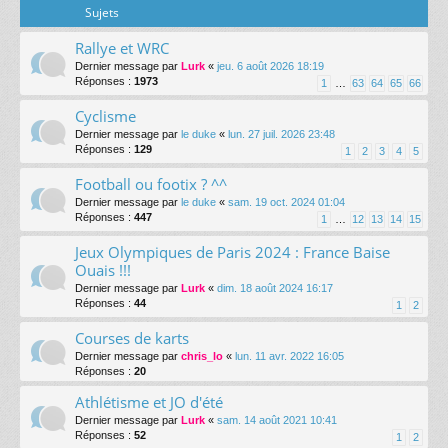
Sujets
Rallye et WRC
Dernier message par
Lurk
«
jeu. 6 août 2026 18:19
Réponses :
1973
1
…
63
64
65
66
Cyclisme
Dernier message par
le duke
«
lun. 27 juil. 2026 23:48
Réponses :
129
1
2
3
4
5
Football ou footix ? ^^
Dernier message par
le duke
«
sam. 19 oct. 2024 01:04
Réponses :
447
1
…
12
13
14
15
Jeux Olympiques de Paris 2024 : France Baise
Ouais !!!
Dernier message par
Lurk
«
dim. 18 août 2024 16:17
Réponses :
44
1
2
Courses de karts
Dernier message par
chris_lo
«
lun. 11 avr. 2022 16:05
Réponses :
20
Athlétisme et JO d'été
Dernier message par
Lurk
«
sam. 14 août 2021 10:41
Réponses :
52
1
2