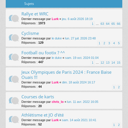
Sujets
Rallye et WRC
Dernier message par
Lurk
«
jeu. 6 août 2026 18:19
Réponses :
1973
1
…
63
64
65
66
Cyclisme
Dernier message par
le duke
«
lun. 27 juil. 2026 23:48
Réponses :
129
1
2
3
4
5
Football ou footix ? ^^
Dernier message par
le duke
«
sam. 19 oct. 2024 01:04
Réponses :
447
1
…
12
13
14
15
Jeux Olympiques de Paris 2024 : France Baise
Ouais !!!
Dernier message par
Lurk
«
dim. 18 août 2024 16:17
Réponses :
44
1
2
Courses de karts
Dernier message par
chris_lo
«
lun. 11 avr. 2022 16:05
Réponses :
20
Athlétisme et JO d'été
Dernier message par
Lurk
«
sam. 14 août 2021 10:41
Réponses :
52
1
2