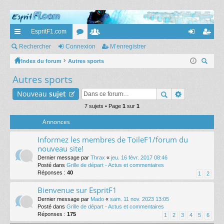
EspritF1.com
cc
Rechercher
Connexion
or
e
M’enregistrer
on
’e
ès
Index du forum
Autres sports
u
m
ne
nr
ec
Autres sports
ra
m
br
xi
eg
her
pi
s
es
on
ist
Nouveau
sujet
ch
er
de
7 sujets • Page
1
sur
1
re
Annonces
r
Informez les membres de ToileF1/forum du
nouveau site!
Dernier message par
Thrax
«
jeu. 16 févr. 2017 08:46
Posté dans
Grille de départ - Actus et commentaires
Réponses :
40
1
2
Bienvenue sur EspritF1
Dernier message par
Mado
«
sam. 11 nov. 2023 13:05
Posté dans
Grille de départ - Actus et commentaires
Réponses :
175
1
2
3
4
5
6