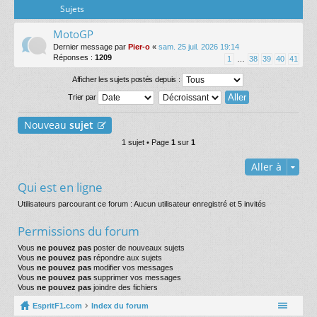
Sujets
MotoGP
Dernier message par
Pier-o
«
sam. 25 juil. 2026 19:14
Réponses :
1209
1
…
38
39
40
41
Afficher les sujets postés depuis :
Trier par
Nouveau
sujet
1 sujet • Page
1
sur
1
Aller à
Qui est en ligne
Utilisateurs parcourant ce forum : Aucun utilisateur enregistré et 5 invités
Permissions du forum
Vous
ne pouvez pas
poster de nouveaux sujets
Vous
ne pouvez pas
répondre aux sujets
Vous
ne pouvez pas
modifier vos messages
Vous
ne pouvez pas
supprimer vos messages
Vous
ne pouvez pas
joindre des fichiers
EspritF1.com
Index du forum