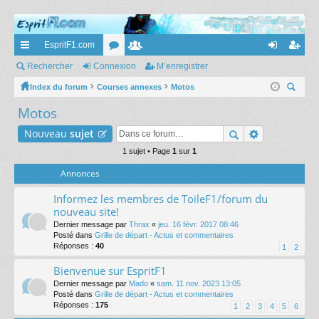
EspritF1.com
cc
Rechercher
Connexion
or
e
M’enregistrer
on
’e
ès
Index du forum
Courses annexes
u
m
Motos
ne
nr
ec
Motos
ra
m
br
xi
eg
her
pi
s
es
on
ist
Nouveau
sujet
ch
er
de
1 sujet • Page
1
sur
1
re
Annonces
r
Informez les membres de ToileF1/forum du
nouveau site!
Dernier message par
Thrax
«
jeu. 16 févr. 2017 08:46
Posté dans
Grille de départ - Actus et commentaires
Réponses :
40
1
2
Bienvenue sur EspritF1
Dernier message par
Mado
«
sam. 11 nov. 2023 13:05
Posté dans
Grille de départ - Actus et commentaires
Réponses :
175
1
2
3
4
5
6