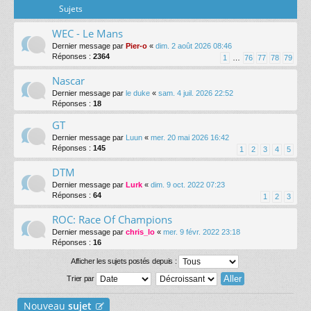
Sujets
WEC - Le Mans
Dernier message par
Pier-o
«
dim. 2 août 2026 08:46
Réponses :
2364
1
…
76
77
78
79
Nascar
Dernier message par
le duke
«
sam. 4 juil. 2026 22:52
Réponses :
18
GT
Dernier message par
Luun
«
mer. 20 mai 2026 16:42
Réponses :
145
1
2
3
4
5
DTM
Dernier message par
Lurk
«
dim. 9 oct. 2022 07:23
Réponses :
64
1
2
3
ROC: Race Of Champions
Dernier message par
chris_lo
«
mer. 9 févr. 2022 23:18
Réponses :
16
Afficher les sujets postés depuis :
Trier par
Nouveau
sujet