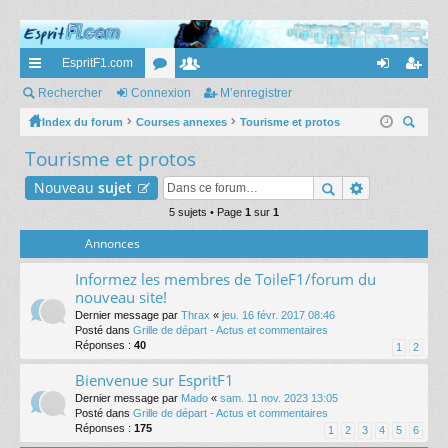
EspritF1.com
cc
Rechercher
Connexion
or
e
M’enregistrer
on
’e
ès
Index du forum
Courses annexes
u
m
Tourisme et protos
ne
nr
ec
Tourisme et protos
ra
m
br
xi
eg
her
pi
s
es
on
ist
Nouveau
sujet
ch
er
de
5 sujets • Page
1
sur
1
re
Annonces
r
Informez les membres de ToileF1/forum du
nouveau site!
Dernier message par
Thrax
«
jeu. 16 févr. 2017 08:46
Posté dans
Grille de départ - Actus et commentaires
Réponses :
40
1
2
Bienvenue sur EspritF1
Dernier message par
Mado
«
sam. 11 nov. 2023 13:05
Posté dans
Grille de départ - Actus et commentaires
Réponses :
175
1
2
3
4
5
6