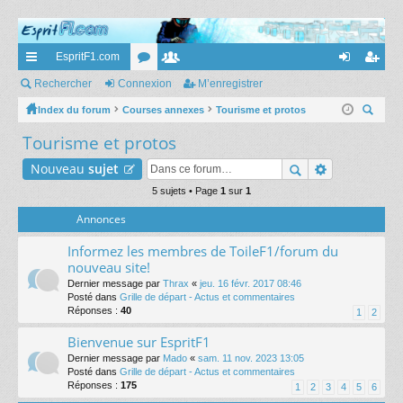
EspritF1.com
cc
Rechercher
Connexion
or
e
M’enregistrer
on
’e
ès
Index du forum
Courses annexes
u
m
Tourisme et protos
ne
nr
ec
Tourisme et protos
ra
m
br
xi
eg
her
pi
s
es
on
ist
Nouveau
sujet
ch
er
de
5 sujets • Page
1
sur
1
re
Annonces
r
Informez les membres de ToileF1/forum du
nouveau site!
Dernier message par
Thrax
«
jeu. 16 févr. 2017 08:46
Posté dans
Grille de départ - Actus et commentaires
Réponses :
40
1
2
Bienvenue sur EspritF1
Dernier message par
Mado
«
sam. 11 nov. 2023 13:05
Posté dans
Grille de départ - Actus et commentaires
Réponses :
175
1
2
3
4
5
6