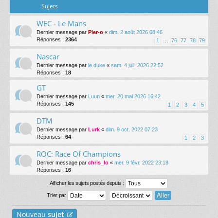
Sujets
WEC - Le Mans
Dernier message par
Pier-o
«
dim. 2 août 2026 08:46
Réponses :
2364
1
…
76
77
78
79
Nascar
Dernier message par
le duke
«
sam. 4 juil. 2026 22:52
Réponses :
18
GT
Dernier message par
Luun
«
mer. 20 mai 2026 16:42
Réponses :
145
1
2
3
4
5
DTM
Dernier message par
Lurk
«
dim. 9 oct. 2022 07:23
Réponses :
64
1
2
3
ROC: Race Of Champions
Dernier message par
chris_lo
«
mer. 9 févr. 2022 23:18
Réponses :
16
Afficher les sujets postés depuis :
Trier par
Nouveau
sujet