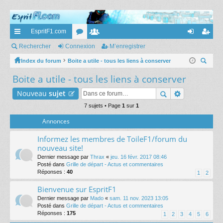
EspritF1.com
cc
Rechercher
Connexion
or
e
M’enregistrer
on
’e
ès
Index du forum
Boite a utile - tous les liens à conserver
u
m
ne
nr
ec
Boite a utile - tous les liens à conserver
ra
m
br
xi
eg
her
pi
s
es
on
ist
Nouveau
sujet
ch
er
de
7 sujets • Page
1
sur
1
re
Annonces
r
Informez les membres de ToileF1/forum du
nouveau site!
Dernier message par
Thrax
«
jeu. 16 févr. 2017 08:46
Posté dans
Grille de départ - Actus et commentaires
Réponses :
40
1
2
Bienvenue sur EspritF1
Dernier message par
Mado
«
sam. 11 nov. 2023 13:05
Posté dans
Grille de départ - Actus et commentaires
Réponses :
175
1
2
3
4
5
6