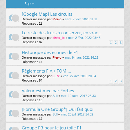
Sujets
[Google Map] Les circuits
Dernier message par
Pier-o
«
sam. 7 févr. 2026 11:11
Réponses :
11
Le reste des trucs à conserver, en vrac ...
Dernier message par
chris_lo
«
mer. 2 févr. 2022 08:48
Réponses :
82
1
2
3
Historique des écuries de F1
Dernier message par
Pier-o
«
mar. 9 mars 2021 16:21
Réponses :
16
Règlements FIA / FOM ...
Dernier message par
Lurk
«
ven. 27 avr. 2018 20:34
Réponses :
84
1
2
3
Valeur estimee par Forbes
Dernier message par
Sull
«
mar. 12 sept. 2017 23:33
Réponses :
10
[Formula One Group*] Qui fait quoi
Dernier message par
Sull
«
mar. 25 juil. 2017 14:32
Réponses :
12
Groupe FB pour le jeu toile F1