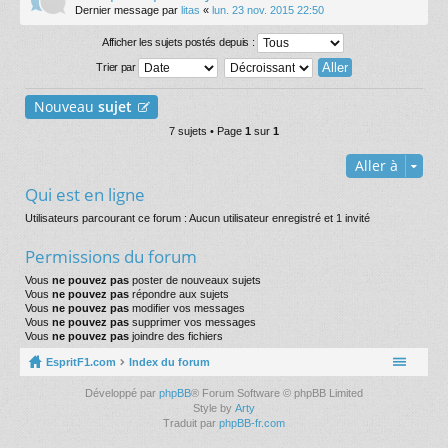
Dernier message par
litas
«
lun. 23 nov. 2015 22:50
Afficher les sujets postés depuis :
Trier par
Nouveau
sujet
7 sujets • Page
1
sur
1
Aller à
Qui est en ligne
Utilisateurs parcourant ce forum : Aucun utilisateur enregistré et 1 invité
Permissions du forum
Vous
ne pouvez pas
poster de nouveaux sujets
Vous
ne pouvez pas
répondre aux sujets
Vous
ne pouvez pas
modifier vos messages
Vous
ne pouvez pas
supprimer vos messages
Vous
ne pouvez pas
joindre des fichiers
EspritF1.com
Index du forum
Développé par
phpBB
® Forum Software © phpBB Limited
Style by
Arty
Traduit par
phpBB-fr.com