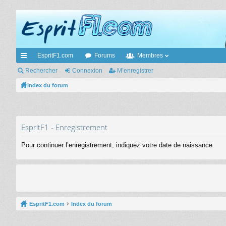
EspritF1.com
Forums
Membres
cc
Rechercher
Connexion
M’enregistrer
ès
Index du forum
ra
pi
EspritF1 - Enregistrement
de
Pour continuer l’enregistrement, indiquez votre date de naissance.
EspritF1.com
Index du forum