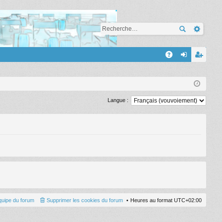
A
A
on
’e
Q
ne
nr
xi
eg
Langue :
on
ist
re
r
quipe du forum
Supprimer les cookies du forum
Heures au format
UTC+02:00