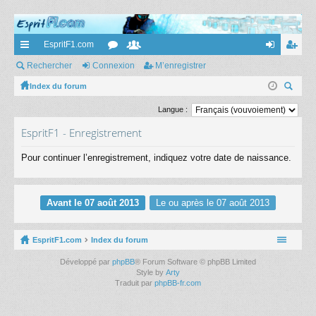
EspritF1.com
cc
Rechercher
Connexion
or
e
M’enregistrer
on
’e
ès
Index du forum
u
m
ne
nr
ec
ra
m
br
xi
eg
Langue :
her
pi
s
es
on
ist
EspritF1 - Enregistrement
ch
er
de
re
Pour continuer l’enregistrement, indiquez votre date de naissance.
r
Avant le 07 août 2013
Le ou après le 07 août 2013
EspritF1.com
Index du forum
Développé par
phpBB
® Forum Software © phpBB Limited
Style by
Arty
Traduit par
phpBB-fr.com