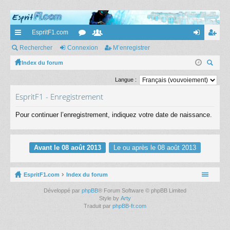
EspritF1.com
cc
Rechercher
Connexion
or
e
M’enregistrer
on
’e
ès
Index du forum
u
m
ne
nr
ec
ra
m
br
xi
eg
Langue :
her
pi
s
es
on
ist
EspritF1 - Enregistrement
ch
er
de
re
Pour continuer l’enregistrement, indiquez votre date de naissance.
r
Avant le 08 août 2013
Le ou après le 08 août 2013
EspritF1.com
Index du forum
Développé par
phpBB
® Forum Software © phpBB Limited
Style by
Arty
Traduit par
phpBB-fr.com