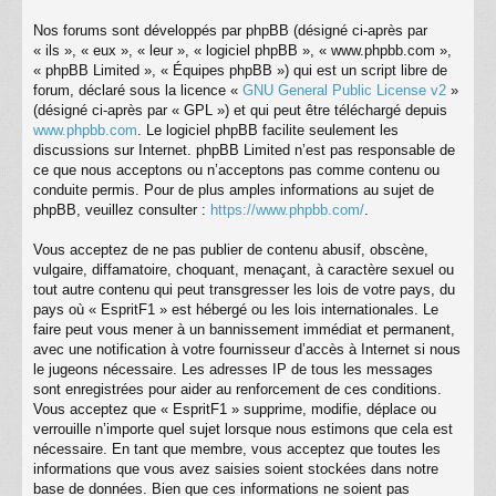
Nos forums sont développés par phpBB (désigné ci-après par
« ils », « eux », « leur », « logiciel phpBB », « www.phpbb.com »,
« phpBB Limited », « Équipes phpBB ») qui est un script libre de
forum, déclaré sous la licence «
GNU General Public License v2
»
(désigné ci-après par « GPL ») et qui peut être téléchargé depuis
www.phpbb.com
. Le logiciel phpBB facilite seulement les
discussions sur Internet. phpBB Limited n’est pas responsable de
ce que nous acceptons ou n’acceptons pas comme contenu ou
conduite permis. Pour de plus amples informations au sujet de
phpBB, veuillez consulter :
https://www.phpbb.com/
.
Vous acceptez de ne pas publier de contenu abusif, obscène,
vulgaire, diffamatoire, choquant, menaçant, à caractère sexuel ou
tout autre contenu qui peut transgresser les lois de votre pays, du
pays où « EspritF1 » est hébergé ou les lois internationales. Le
faire peut vous mener à un bannissement immédiat et permanent,
avec une notification à votre fournisseur d’accès à Internet si nous
le jugeons nécessaire. Les adresses IP de tous les messages
sont enregistrées pour aider au renforcement de ces conditions.
Vous acceptez que « EspritF1 » supprime, modifie, déplace ou
verrouille n’importe quel sujet lorsque nous estimons que cela est
nécessaire. En tant que membre, vous acceptez que toutes les
informations que vous avez saisies soient stockées dans notre
base de données. Bien que ces informations ne soient pas