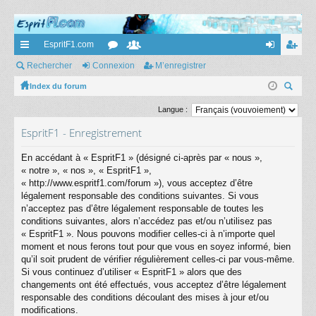
EspritF1.com
cc
Rechercher
Connexion
or
e
M’enregistrer
on
’e
ès
Index du forum
u
m
ne
nr
ec
ra
m
br
xi
eg
Langue :
her
pi
s
es
on
ist
EspritF1 - Enregistrement
ch
er
de
re
En accédant à « EspritF1 » (désigné ci-après par « nous »,
« notre », « nos », « EspritF1 »,
r
« http://www.espritf1.com/forum »), vous acceptez d’être
légalement responsable des conditions suivantes. Si vous
n’acceptez pas d’être légalement responsable de toutes les
conditions suivantes, alors n’accédez pas et/ou n’utilisez pas
« EspritF1 ». Nous pouvons modifier celles-ci à n’importe quel
moment et nous ferons tout pour que vous en soyez informé, bien
qu’il soit prudent de vérifier régulièrement celles-ci par vous-même.
Si vous continuez d’utiliser « EspritF1 » alors que des
changements ont été effectués, vous acceptez d’être légalement
responsable des conditions découlant des mises à jour et/ou
modifications.