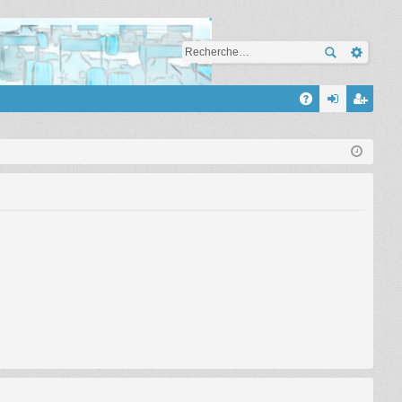
A
A
on
’e
Q
ne
nr
xi
eg
on
ist
re
r