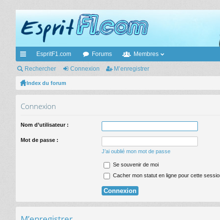
EspritF1.com
Forums
Membres
cc
Rechercher
Connexion
M’enregistrer
ès
Index du forum
ra
Connexion
pi
Nom d’utilisateur :
de
Mot de passe :
J’ai oublié mon mot de passe
Se souvenir de moi
Cacher mon statut en ligne pour cette sessio
M’enregistrer