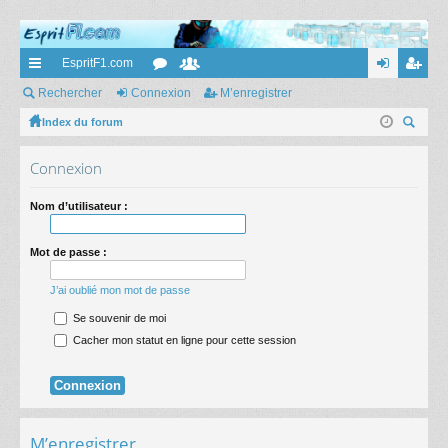
EspritF1.com
cc
Rechercher
Connexion
or
e
M’enregistrer
on
’e
ès
Index du forum
u
m
ne
nr
ec
ra
m
br
xi
eg
Connexion
her
pi
s
es
on
ist
ch
Nom d’utilisateur :
er
de
re
r
Mot de passe :
J’ai oublié mon mot de passe
Se souvenir de moi
Cacher mon statut en ligne pour cette session
M’enregistrer