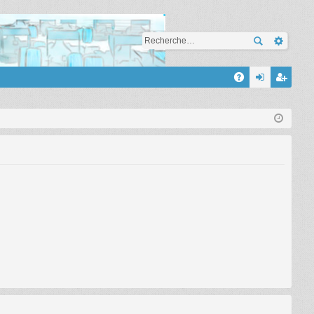
A
A
on
’e
Q
ne
nr
xi
eg
on
ist
re
r