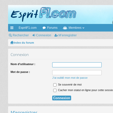
EspritF1.com
Forums
Membres
cc
Rechercher
Connexion
M’enregistrer
ès
Index du forum
ra
Connexion
pi
Nom d’utilisateur :
de
Mot de passe :
J’ai oublié mon mot de passe
Se souvenir de moi
Cacher mon statut en ligne pour cette sessio
M’enregistrer