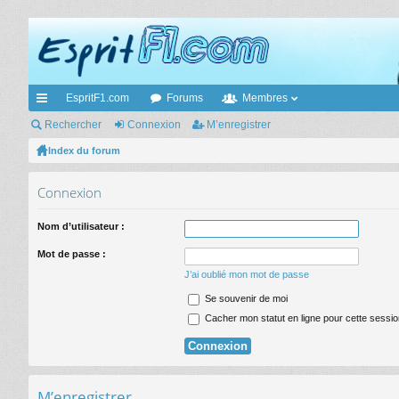
EspritF1.com
Forums
Membres
cc
Rechercher
Connexion
M’enregistrer
ès
Index du forum
ra
Connexion
pi
Nom d’utilisateur :
de
Mot de passe :
J’ai oublié mon mot de passe
Se souvenir de moi
Cacher mon statut en ligne pour cette sessio
M’enregistrer