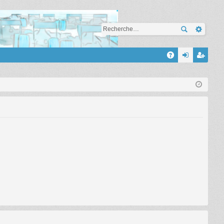
A
A
on
’e
Q
ne
nr
xi
eg
on
ist
re
r