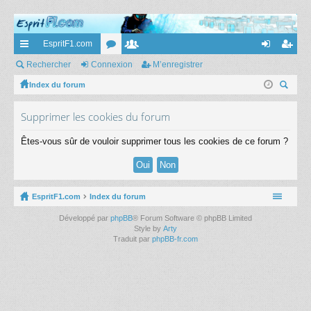
EspritF1.com
cc
Rechercher
Connexion
or
e
M’enregistrer
on
’e
ès
Index du forum
u
m
ne
nr
ec
ra
m
br
xi
eg
Supprimer les cookies du forum
her
pi
s
es
on
ist
ch
Êtes-vous sûr de vouloir supprimer tous les cookies de ce forum ?
er
de
re
r
EspritF1.com
Index du forum
Développé par
phpBB
® Forum Software © phpBB Limited
Style by
Arty
Traduit par
phpBB-fr.com