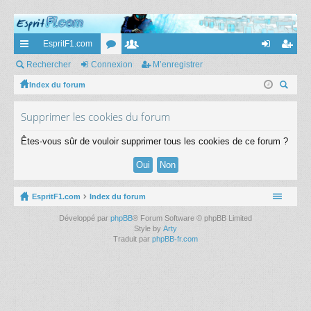
EspritF1.com
cc
Rechercher
Connexion
or
e
M’enregistrer
on
’e
ès
Index du forum
u
m
ne
nr
ec
ra
m
br
xi
eg
Supprimer les cookies du forum
her
pi
s
es
on
ist
ch
Êtes-vous sûr de vouloir supprimer tous les cookies de ce forum ?
er
de
re
r
EspritF1.com
Index du forum
Développé par
phpBB
® Forum Software © phpBB Limited
Style by
Arty
Traduit par
phpBB-fr.com