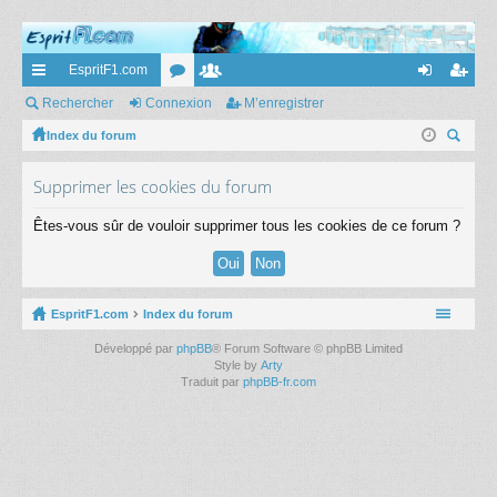
EspritF1.com
cc
Rechercher
Connexion
or
e
M’enregistrer
on
’e
ès
Index du forum
u
m
ne
nr
ec
ra
m
br
xi
eg
Supprimer les cookies du forum
her
pi
s
es
on
ist
ch
Êtes-vous sûr de vouloir supprimer tous les cookies de ce forum ?
er
de
re
r
EspritF1.com
Index du forum
Développé par
phpBB
® Forum Software © phpBB Limited
Style by
Arty
Traduit par
phpBB-fr.com