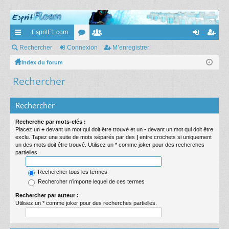
EspritF1.com
cc
Rechercher
Connexion
or
e
M’enregistrer
on
’e
ès
Index du forum
u
m
ne
nr
Rechercher
ra
m
br
xi
eg
pi
s
es
on
ist
Rechercher
de
re
Recherche par mots-clés :
r
Placez un
+
devant un mot qui doit être trouvé et un
-
devant un mot qui doit être
exclu. Tapez une suite de mots séparés par des
|
entre crochets si uniquement
un des mots doit être trouvé. Utilisez un * comme joker pour des recherches
partielles.
Rechercher tous les termes
Rechercher n’importe lequel de ces termes
Rechercher par auteur :
Utilisez un * comme joker pour des recherches partielles.