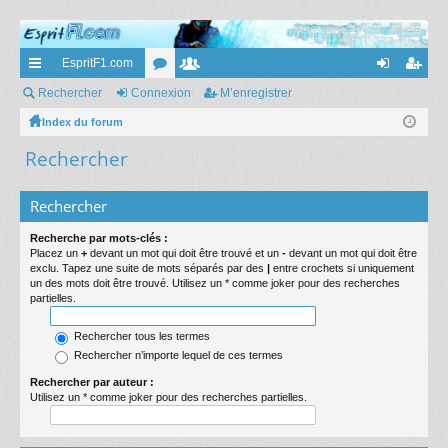
EspritF1.com
cc
Rechercher
Connexion
or
e
M’enregistrer
on
’e
ès
Index du forum
u
m
ne
nr
Rechercher
ra
m
br
xi
eg
pi
s
es
on
ist
Rechercher
de
re
Recherche par mots-clés :
r
Placez un
+
devant un mot qui doit être trouvé et un
-
devant un mot qui doit être
exclu. Tapez une suite de mots séparés par des
|
entre crochets si uniquement
un des mots doit être trouvé. Utilisez un * comme joker pour des recherches
partielles.
Rechercher tous les termes
Rechercher n’importe lequel de ces termes
Rechercher par auteur :
Utilisez un * comme joker pour des recherches partielles.