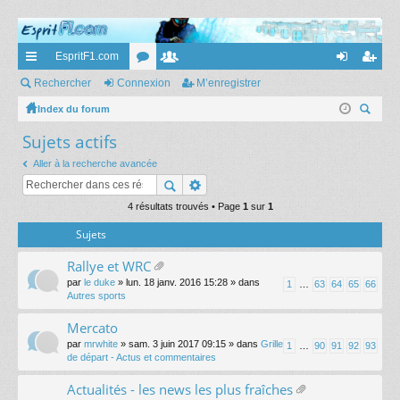
EspritF1.com
cc
Rechercher
Connexion
or
e
M’enregistrer
on
’e
ès
Index du forum
u
m
ne
nr
ec
Sujets actifs
ra
m
br
xi
eg
her
pi
s
es
on
ist
Aller à la recherche avancée
ch
er
de
re
4 résultats trouvés • Page
1
sur
1
r
Sujets
Rallye et WRC
ic
par
le duke
» lun. 18 janv. 2016 15:28 » dans
1
…
63
64
65
66
hi
Autres sports
er
(s
Mercato
)
par
mrwhite
» sam. 3 juin 2017 09:15 » dans
Grille
1
…
90
91
92
93
joi
de départ - Actus et commentaires
nt
(s
Actualités - les news les plus fraîches
)