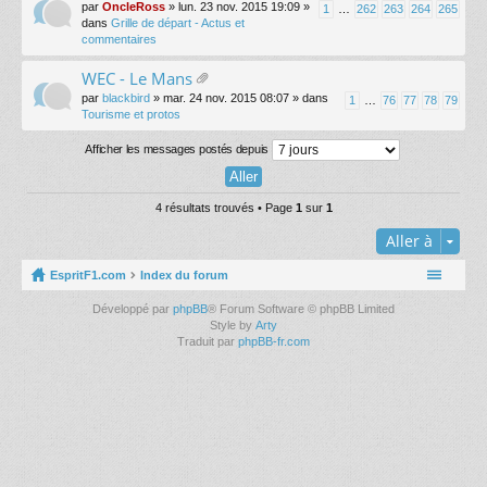
ic
par
OncleRoss
» lun. 23 nov. 2015 19:09 »
1
…
262
263
264
265
hi
dans
Grille de départ - Actus et
er
commentaires
(s
)
WEC - Le Mans
joi
ic
par
blackbird
» mar. 24 nov. 2015 08:07 » dans
1
…
76
77
78
79
nt
hi
Tourisme et protos
(s
er
)
(s
Afficher les messages postés depuis
)
joi
nt
4 résultats trouvés • Page
1
sur
1
(s
)
Aller à
EspritF1.com
Index du forum
Développé par
phpBB
® Forum Software © phpBB Limited
Style by
Arty
Traduit par
phpBB-fr.com