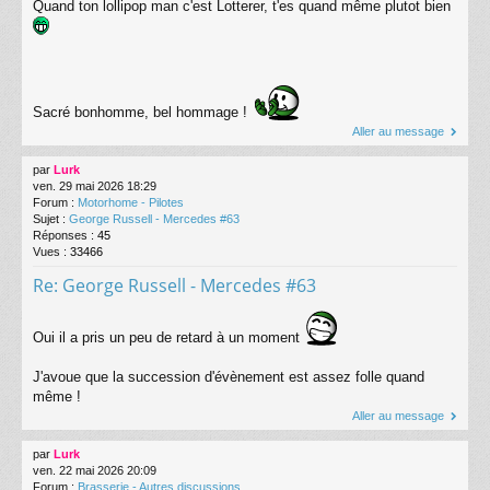
Quand ton lollipop man c'est Lotterer, t'es quand même plutot bien
Sacré bonhomme, bel hommage !
Aller au message
par
Lurk
ven. 29 mai 2026 18:29
Forum :
Motorhome - Pilotes
Sujet :
George Russell - Mercedes #63
Réponses :
45
Vues :
33466
Re: George Russell - Mercedes #63
Oui il a pris un peu de retard à un moment
J'avoue que la succession d'évènement est assez folle quand
même !
Aller au message
par
Lurk
ven. 22 mai 2026 20:09
Forum :
Brasserie - Autres discussions