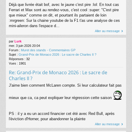
Déjà que livrée était bof, avec le jaune c'est pire :lol: En tout cas
Ferrari et Max sont au rendez-vous, c'est cool :super: "C'est pire
que mieux" comme on dit, et pourtant ils partaient de loin
:mrgreen: Sur la chaine youtube de la F1 t'as une analyse de ces
mini-aileron dans l'espace d...
Aller au message
par
Lurk
mer. 3 juin 2026 20:04
Forum :
Muret des stands - Commentaires GP
Sujet :
Grand-Prix de Monaco 2026 : Le sacre de Charles II ?
Réponses :
32
Vues :
1901
Re: Grand-Prix de Monaco 2026 : Le sacre de
Charles II ?
J'aime bien comment McLaren compte. Si leur calculateur fait pas
mieux que ca, ca peut expliquer leur régression cette saison
PS : il y a eu un accord financier cet été avec Red Bull, après
l'éviction d'Horner, pour abandonner la plainte
Aller au message