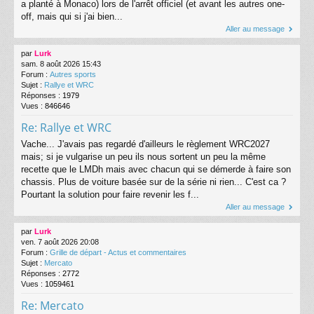
a planté à Monaco) lors de l'arrêt officiel (et avant les autres one-
off, mais qui si j'ai bien...
Aller au message
par
Lurk
sam. 8 août 2026 15:43
Forum :
Autres sports
Sujet :
Rallye et WRC
Réponses :
1979
Vues :
846646
Re: Rallye et WRC
Vache... J'avais pas regardé d'ailleurs le règlement WRC2027
mais; si je vulgarise un peu ils nous sortent un peu la même
recette que le LMDh mais avec chacun qui se démerde à faire son
chassis. Plus de voiture basée sur de la série ni rien... C'est ca ?
Pourtant la solution pour faire revenir les f...
Aller au message
par
Lurk
ven. 7 août 2026 20:08
Forum :
Grille de départ - Actus et commentaires
Sujet :
Mercato
Réponses :
2772
Vues :
1059461
Re: Mercato