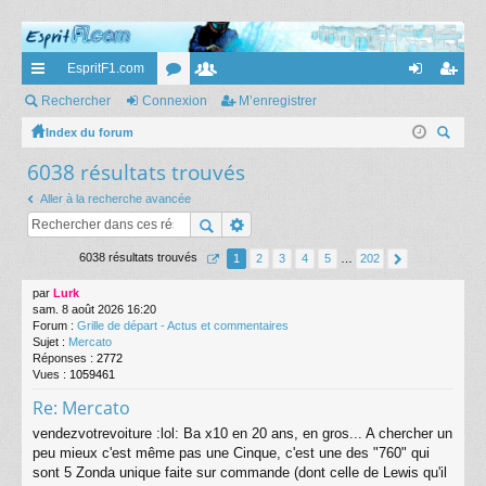
EspritF1.com
cc
Rechercher
Connexion
or
e
M’enregistrer
on
’e
ès
Index du forum
u
m
ne
nr
ec
6038 résultats trouvés
ra
m
br
xi
eg
her
pi
s
es
on
ist
Aller à la recherche avancée
ch
er
de
re
6038 résultats trouvés
1
2
3
4
5
…
202
r
par
Lurk
sam. 8 août 2026 16:20
Forum :
Grille de départ - Actus et commentaires
Sujet :
Mercato
Réponses :
2772
Vues :
1059461
Re: Mercato
vendezvotrevoiture :lol: Ba x10 en 20 ans, en gros... A chercher un
peu mieux c'est même pas une Cinque, c'est une des "760" qui
sont 5 Zonda unique faite sur commande (dont celle de Lewis qu'il