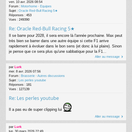
ven. 10 avr. 2026 08:54
Forum :
Motorhome - Equipes
Sujet :
Oracle Red-Bull Racing 5★
Réponses :
453
Vues :
249390
Re: Oracle Red-Bull Racing 5★
Il se barre pour 2028, il sera encore là l'année prochaine. Max peut
très bien se barrer dans une autre équipe si cette F1 arrive
rapidement à évoluer dans le bon sens (et donc à lui plaire). Sinon
je pense que ce sera plus qu'une sabbatique pour la F1...
Aller au message
par
Lurk
mer. 8 avr. 2026 07:56
Forum :
Brasserie - Autres discussions
Sujet :
Les perles youtube
Réponses :
181
Vues :
127139
Re: Les perles youtube
Il a pas eu de super clipping lui
Aller au message
par
Lurk
lun. 30 mars 2026 22:49