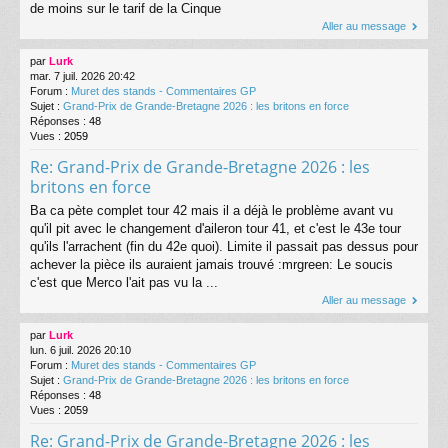
de moins sur le tarif de la Cinque
Aller au message
par
Lurk
mar. 7 juil. 2026 20:42
Forum :
Muret des stands - Commentaires GP
Sujet :
Grand-Prix de Grande-Bretagne 2026 : les britons en force
Réponses :
48
Vues :
2059
Re: Grand-Prix de Grande-Bretagne 2026 : les
britons en force
Ba ca pète complet tour 42 mais il a déjà le problème avant vu
qu'il pit avec le changement d'aileron tour 41, et c'est le 43e tour
qu'ils l'arrachent (fin du 42e quoi). Limite il passait pas dessus pour
achever la pièce ils auraient jamais trouvé :mrgreen: Le soucis
c'est que Merco l'ait pas vu la ...
Aller au message
par
Lurk
lun. 6 juil. 2026 20:10
Forum :
Muret des stands - Commentaires GP
Sujet :
Grand-Prix de Grande-Bretagne 2026 : les britons en force
Réponses :
48
Vues :
2059
Re: Grand-Prix de Grande-Bretagne 2026 : les