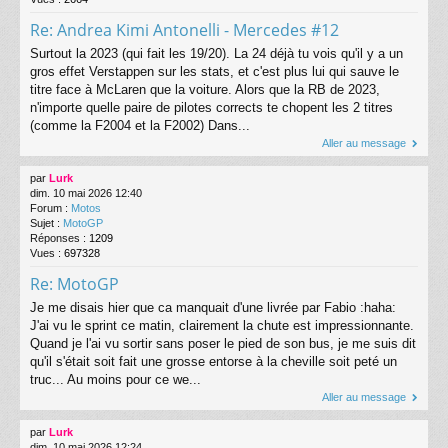
Re: Andrea Kimi Antonelli - Mercedes #12
Surtout la 2023 (qui fait les 19/20). La 24 déjà tu vois qu'il y a un
gros effet Verstappen sur les stats, et c'est plus lui qui sauve le
titre face à McLaren que la voiture. Alors que la RB de 2023,
n'importe quelle paire de pilotes corrects te chopent les 2 titres
(comme la F2004 et la F2002) Dans...
Aller au message
par
Lurk
dim. 10 mai 2026 12:40
Forum :
Motos
Sujet :
MotoGP
Réponses :
1209
Vues :
697328
Re: MotoGP
Je me disais hier que ca manquait d'une livrée par Fabio :haha:
J'ai vu le sprint ce matin, clairement la chute est impressionnante.
Quand je l'ai vu sortir sans poser le pied de son bus, je me suis dit
qu'il s'était soit fait une grosse entorse à la cheville soit peté un
truc... Au moins pour ce we...
Aller au message
par
Lurk
dim. 10 mai 2026 12:24