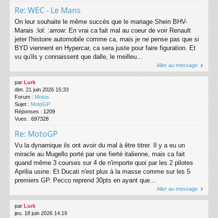
Re: WEC - Le Mans
On leur souhaite le même succès que le mariage Shein BHV-
Marais :lol: :arrow: En vrai ca fait mal au coeur de voir Renault
jeter l'histoire automobile comme ca, mais je ne pense pas que si
BYD viennent en Hypercar, ca sera juste pour faire figuration. Et
vu qu'ils y connaissent que dalle, le meilleu...
Aller au message
par
Lurk
dim. 21 juin 2026 15:33
Forum :
Motos
Sujet :
MotoGP
Réponses :
1209
Vues :
697328
Re: MotoGP
Vu la dynamique ils ont avoir du mal à être titrer. Il y a eu un
miracle au Mugello porté par une fierté italienne, mais ca fait
quand même 3 courses sur 4 de n'importe quoi par les 2 pilotes
Aprilia usine. Et Ducati n'est plus à la masse comme sur les 5
premiers GP. Pecco reprend 30pts en ayant que...
Aller au message
par
Lurk
jeu. 18 juin 2026 14:19