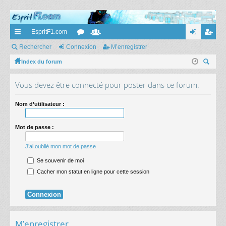
EspritF1.com
cc
Rechercher
Connexion
or
e
M’enregistrer
on
’e
ès
Index du forum
u
m
ne
nr
ec
ra
m
br
xi
eg
Vous devez être connecté pour poster dans ce forum.
her
pi
s
es
on
ist
ch
Nom d’utilisateur :
er
de
re
r
Mot de passe :
J’ai oublié mon mot de passe
Se souvenir de moi
Cacher mon statut en ligne pour cette session
M’enregistrer