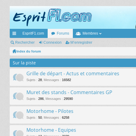
EspritF1.com
Forums
Membres
cc
Rechercher
Connexion
M’enregistrer
ès
Index du forum
ra
Sur la piste
pi
Grille de départ - Actus et commentaires
de
Sujets
:
28
,
Messages
:
16582
Muret des stands - Commentaires GP
Sujets
:
286
,
Messages
:
29590
Motorhome - Pilotes
Sujets
:
50
,
Messages
:
6258
Motorhome - Equipes