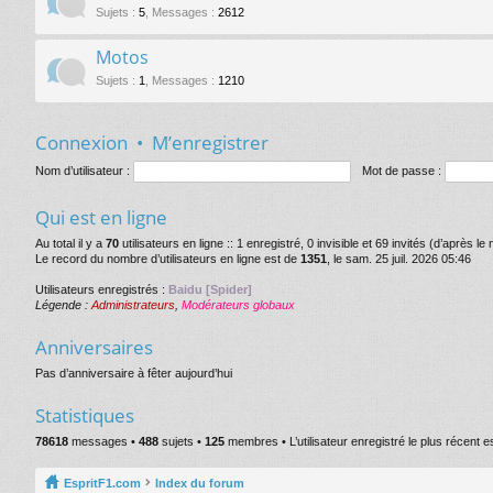
Sujets
:
5
,
Messages
:
2612
Motos
Sujets
:
1
,
Messages
:
1210
Connexion
•
M’enregistrer
Nom d’utilisateur :
Mot de passe :
Qui est en ligne
Au total il y a
70
utilisateurs en ligne :: 1 enregistré, 0 invisible et 69 invités (d’après l
Le record du nombre d’utilisateurs en ligne est de
1351
, le sam. 25 juil. 2026 05:46
Utilisateurs enregistrés :
Baidu [Spider]
Légende :
Administrateurs
,
Modérateurs globaux
Anniversaires
Pas d’anniversaire à fêter aujourd’hui
Statistiques
78618
messages •
488
sujets •
125
membres • L’utilisateur enregistré le plus récent e
EspritF1.com
Index du forum