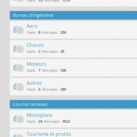
Sujets
:
13
,
Messages
:
7279
Bureau d'ingéniérie
Aero
Sujets
:
8
,
Messages
:
259
Chassis
Sujets
:
2
,
Messages
:
35
Moteurs
Sujets
:
7
,
Messages
:
338
Autres
Sujets
:
5
,
Messages
:
280
Courses annexes
Monoplace
Sujets
:
24
,
Messages
:
3513
Tourisme et protos