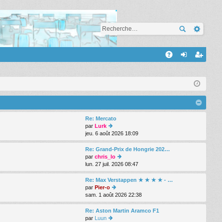
A
A
on
’e
Q
ne
nr
xi
eg
on
ist
Re: Mercato
par
Lurk
re
jeu. 6 août 2026 18:09
oi
r
r
le
Re: Grand-Prix de Hongrie 202…
d
par
chris_lo
er
lun. 27 juil. 2026 08:47
oi
ni
r
er
le
Re: Max Verstappen ★ ★ ★ ★ - …
m
d
par
Pier-o
e
er
sam. 1 août 2026 22:38
oi
s
ni
r
s
er
le
Re: Aston Martin Aramco F1
a
m
d
par
Luun