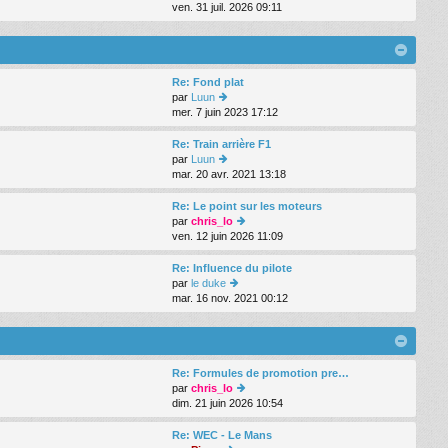
g
e
er
ven. 31 juil. 2026 09:11
oi
e
s
ni
r
s
er
le
a
m
d
g
e
er
e
s
Re: Fond plat
ni
s
par
Luun
er
a
mer. 7 juin 2023 17:12
m
oi
g
e
r
e
s
le
Re: Train arrière F1
s
d
par
Luun
a
er
mar. 20 avr. 2021 13:18
oi
g
ni
r
e
er
le
Re: Le point sur les moteurs
m
d
par
chris_lo
e
er
ven. 12 juin 2026 11:09
oi
s
ni
r
s
er
le
Re: Influence du pilote
a
m
d
par
le duke
g
e
er
mar. 16 nov. 2021 00:12
oi
e
s
ni
r
s
er
le
a
m
d
g
e
er
e
s
Re: Formules de promotion pre…
ni
s
par
chris_lo
er
a
dim. 21 juin 2026 10:54
m
oi
g
e
r
e
s
le
Re: WEC - Le Mans