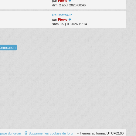
s
d
par
Pier-o
a
er
dim. 2 août 2026 08:46
oi
g
ni
r
e
er
le
Re: MotoGP
m
d
par
Pier-o
e
er
sam. 25 juil. 2026 19:14
oi
s
ni
r
s
er
le
a
m
d
g
e
er
e
s
ni
s
er
a
m
g
e
e
s
s
a
g
e
quipe du forum
Supprimer les cookies du forum
Heures au format
UTC+02:00