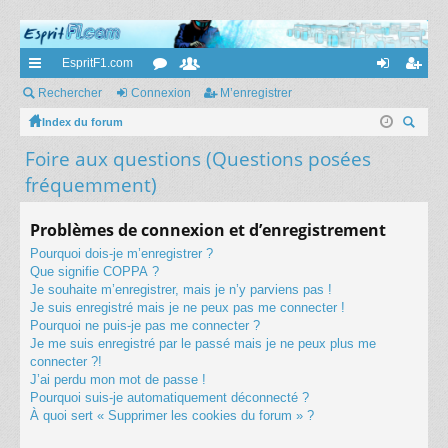
EspritF1.com
cc
Rechercher
Connexion
or
e
M’enregistrer
on
’e
ès
Index du forum
u
m
ne
nr
ec
Foire aux questions (Questions posées
ra
m
br
xi
eg
her
fréquemment)
pi
s
es
on
ist
ch
er
de
re
Problèmes de connexion et d’enregistrement
r
Pourquoi dois-je m’enregistrer ?
Que signifie COPPA ?
Je souhaite m’enregistrer, mais je n’y parviens pas !
Je suis enregistré mais je ne peux pas me connecter !
Pourquoi ne puis-je pas me connecter ?
Je me suis enregistré par le passé mais je ne peux plus me
connecter ?!
J’ai perdu mon mot de passe !
Pourquoi suis-je automatiquement déconnecté ?
À quoi sert « Supprimer les cookies du forum » ?